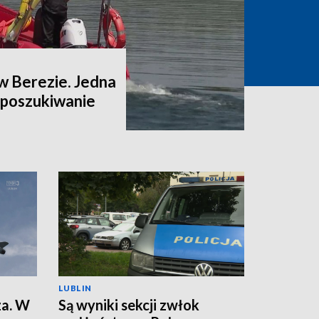
w Berezie. Jedna
a poszukiwanie
LUBLIN
za. W
Są wyniki sekcji zwłok