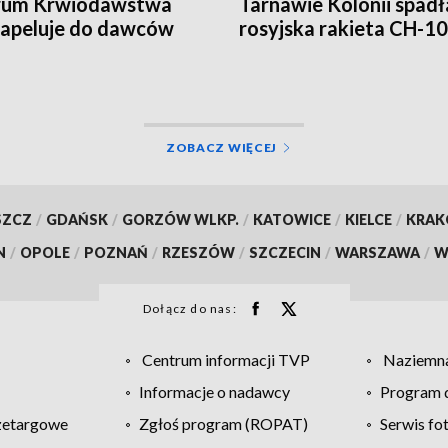
rum Krwiodawstwa
Tarnawie Kolonii spadł
e apeluje do dawców
rosyjska rakieta CH-1
ZOBACZ WIĘCEJ
SZCZ
/
GDAŃSK
/
GORZÓW WLKP.
/
KATOWICE
/
KIELCE
/
KRA
N
/
OPOLE
/
POZNAŃ
/
RZESZÓW
/
SZCZECIN
/
WARSZAWA
/
W
Dołącz do nas:
Centrum informacji TVP
Naziemna
Informacje o nadawcy
Program d
zetargowe
Zgłoś program (ROPAT)
Serwis fo