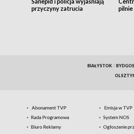
Sanepid i policja wyjaśniają
Cent
przyczyny zatrucia
pilni
BIAŁYSTOK
/
BYDGO
OLSZTY
Abonament TVP
Emisja w TVP
Rada Programowa
System NOS
Biuro Reklamy
Ogłoszenie pr