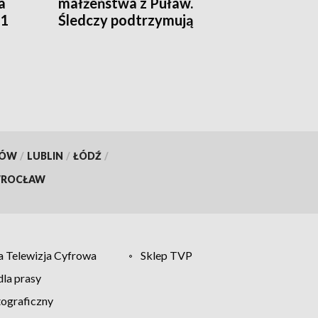
a
małżeństwa z Puław.
01
Śledczy podtrzymują
hipotezę rozszerzonego
samobójstwa
KÓW
/
LUBLIN
/
ŁÓDŹ
/
ROCŁAW
 Telewizja Cyfrowa
Sklep TVP
la prasy
tograficzny