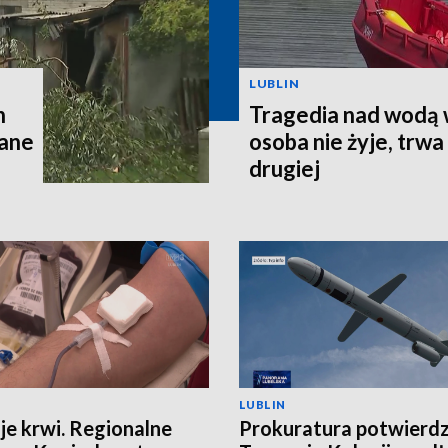
LUBLIN
h
Tragedia nad wodą 
wane
osoba nie żyje, trw
drugiej
LUBLIN
je krwi. Regionalne
Prokuratura potwierd