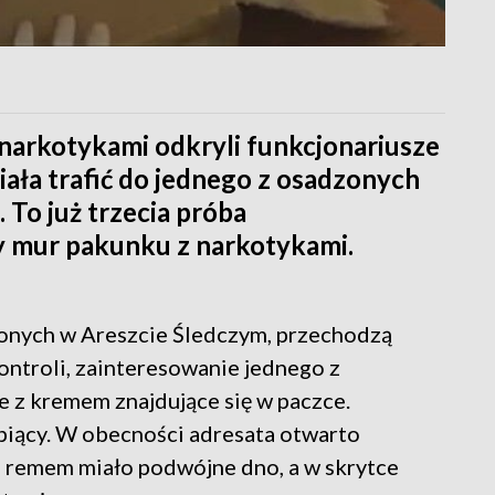
narkotykami odkryli funkcjonariusze
iała trafić do jednego z osadzonych
 To już trzecia próba
y mur pakunku z narkotykami.
zonych w Areszcie Śledczym, przechodzą
ontroli, zainteresowanie jednego z
 z kremem znajdujące się w paczce.
piący. W obecności adresata otwarto
z remem miało podwójne dno, a w skrytce