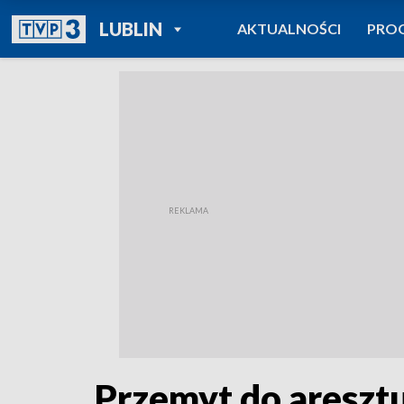
POWRÓT DO
LUBLIN
AKTUALNOŚCI
PRO
TVP REGIONY
Przemyt do aresztu