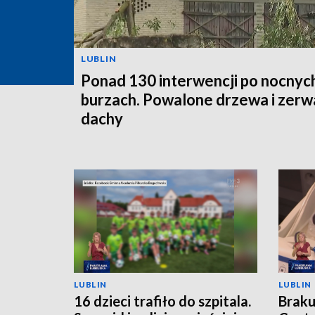
LUBLIN
Ponad 130 interwencji po nocnyc
burzach. Powalone drzewa i zer
dachy
LUBLIN
LUBLIN
16 dzieci trafiło do szpitala.
Braku