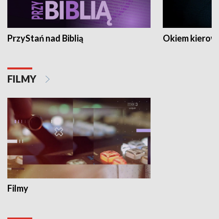
PrzyStań nad Biblią
Okiem kierow
FILMY
Filmy