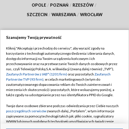
OPOLE
/
POZNAŃ
/
RZESZÓW
/
SZCZECIN
/
WARSZAWA
/
WROCŁAW
Szanujemy Twoją prywatność
Dołącz do nas:
Kliknij "Akceptuję i przechodzę do serwisu", aby wyrazić zgody na
korzystanie z technologii automatycznego śledzenia i zbierania danych,
TVP
dostęp do informacji na Twoim urządzeniu końcowym i ich
Abonament TVP
przechowywanie oraz na przetwarzanie Twoich danych osobowych przez
Regulamin TVP
nas, czyli Telewizję Polską S.A. w likwidacji (zwaną dalej również „TVP”),
Emisja w TVP
Polityka prywatności
Zaufanych Partnerów z IAB* (1201 firm)
oraz pozostałych
Zaufanych
Partnerów TVP (93 firm)
, w celach marketingowych (w tym do
Centrum informacji TVP
Moje zgody
zautomatyzowanego dopasowania reklam do Twoich zainteresowań i
mierzenia ich skuteczności) i pozostałych, które wskazujemy poniżej, a
Naziemna Telewizja Cyfrowa
Pomoc
także zgody na udostępnianie przez nas identyfikatora PPID do Google.
Sklep TVP
Biuro reklamy
Twoje dane osobowe zbierane podczas odwiedzania przez Ciebie naszych
Rada Programowa
Kontakt
poszczególnych serwisów
zwanych dalej „Portalem”, w tym informacje
zapisywane za pomocą technologii takich jak: pliki cookie, sygnalizatory
System NOS
WWW lub innych podobnych technologii umożliwiających świadczenie
dopasowanych i bezpiecznych usług, personalizację treści oraz reklam,
Informacje o nadawcy