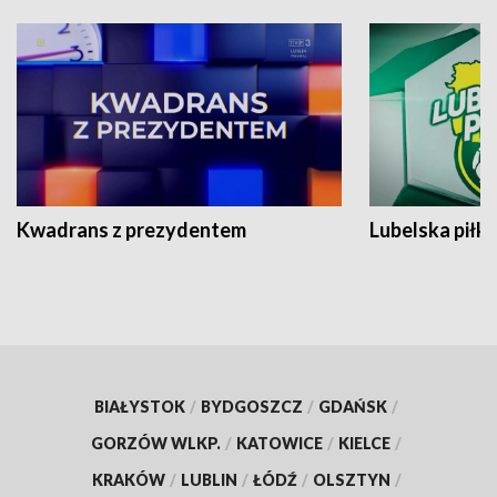
Kwadrans z prezydentem
Lubelska piłk
BIAŁYSTOK
/
BYDGOSZCZ
/
GDAŃSK
/
GORZÓW WLKP.
/
KATOWICE
/
KIELCE
/
KRAKÓW
/
LUBLIN
/
ŁÓDŹ
/
OLSZTYN
/