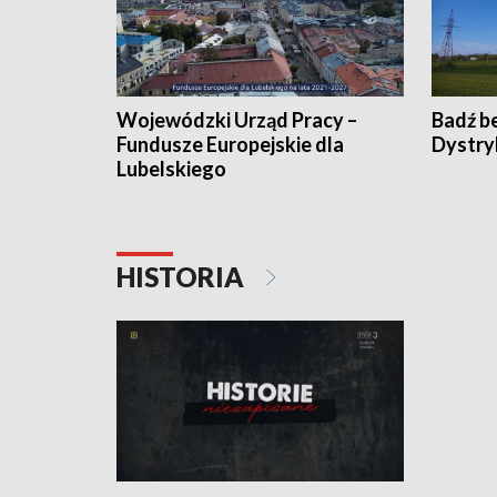
Wojewódzki Urząd Pracy –
Badź b
Fundusze Europejskie dla
Dystry
Lubelskiego
HISTORIA