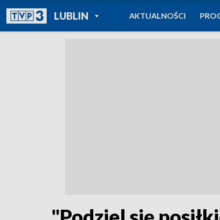
POWRÓT DO
LUBLIN
AKTUALNOŚCI
PRO
TVP REGIONY
"Podziel się posiłk