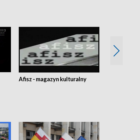
Afisz - magazyn kulturalny
Zobacz, co s