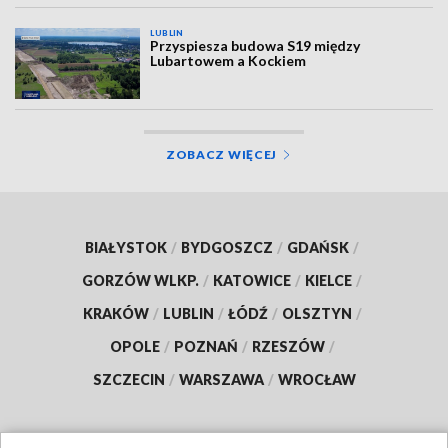
LUBLIN
Przyspiesza budowa S19 między
Lubartowem a Kockiem
ZOBACZ WIĘCEJ
BIAŁYSTOK
/
BYDGOSZCZ
/
GDAŃSK
/
GORZÓW WLKP.
/
KATOWICE
/
KIELCE
/
KRAKÓW
/
LUBLIN
/
ŁÓDŹ
/
OLSZTYN
/
OPOLE
/
POZNAŃ
/
RZESZÓW
/
SZCZECIN
/
WARSZAWA
/
WROCŁAW