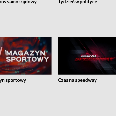
ans samorządowy
Tydzień w polityce
yn sportowy
Czas na speedway