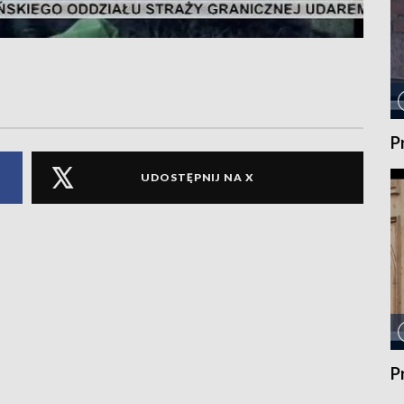
P
UDOSTĘPNIJ NA X
P