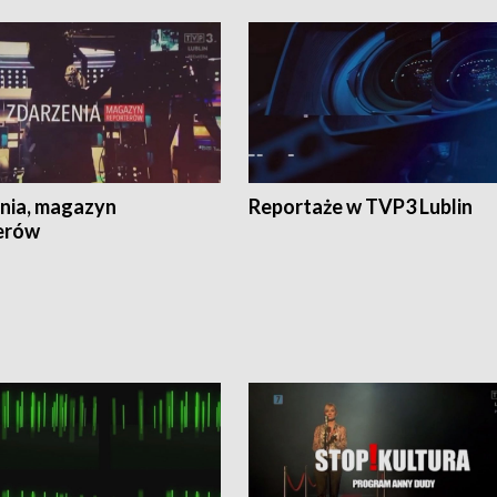
nia, magazyn
Reportaże w TVP3 Lublin
erów