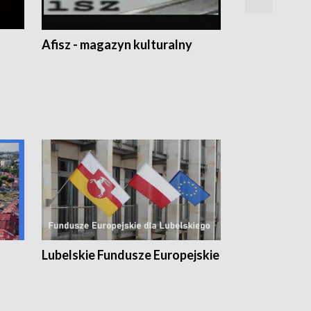
Afisz - magazyn kulturalny
Zobacz, co s
Lubelskie Fundusze Europejskie