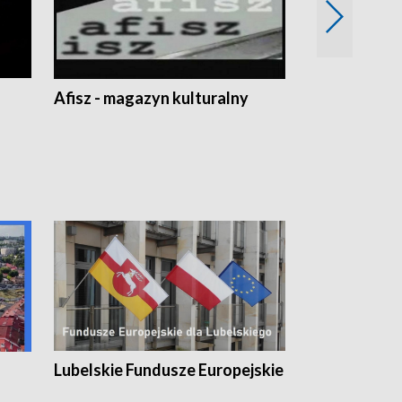
Afisz - magazyn kulturalny
Zobacz, co s
Lubelskie Fundusze Europejskie