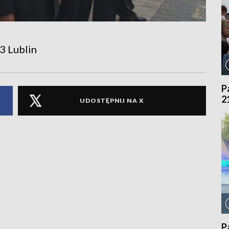
3 Lublin
P
2
UDOSTĘPNIJ NA X
P