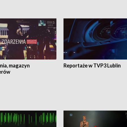
nia, magazyn
Reportaże w TVP3 Lublin
erów