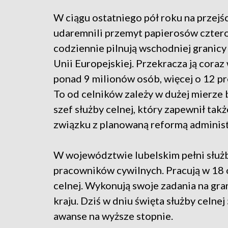
W ciągu ostatniego pół roku na przejś
udaremnili przemyt papierosów cztero
codziennie pilnują wschodniej granicy 
Unii Europejskiej. Przekracza ją coraz
ponad 9 milionów osób, więcej o 12 p
To od celników zależy w dużej mierze
szef służby celnej, który zapewnił tak
związku z planowaną reformą administr
W województwie lubelskim pełni służbę
pracowników cywilnych. Pracują w 18 o
celnej. Wykonują swoje zadania na gran
kraju. Dziś w dniu święta służby celne
awanse na wyższe stopnie.