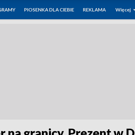
GRAMY
PIOSENKA DLA CIEBIE
REKLAMA
Więcej
na granicy. Prezent w D