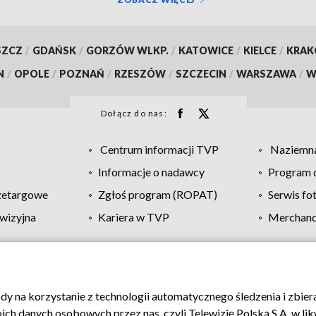
SZCZ
/
GDAŃSK
/
GORZÓW WLKP.
/
KATOWICE
/
KIELCE
/
KRA
N
/
OPOLE
/
POZNAŃ
/
RZESZÓW
/
SZCZECIN
/
WARSZAWA
/
W
Dołącz do nas:
Centrum informacji TVP
Naziemna
Informacje o nadawcy
Program d
zetargowe
Zgłoś program (ROPAT)
Serwis fo
wizyjna
Kariera w TVP
Merchandi
Polityka prywatności
Moje zgody
Pomoc
Biuro re
ody na korzystanie z technologii automatycznego śledzenia i zbie
 danych osobowych przez nas, czyli Telewizję Polską S.A. w likw