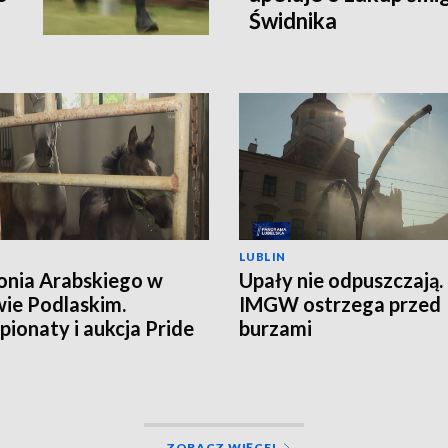
Świdnika
LUBLIN
onia Arabskiego w
Upały nie odpuszczają.
ie Podlaskim.
IMGW ostrzega przed
ionaty i aukcja Pride
burzami
land
ZOBACZ WIĘCEJ