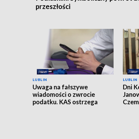
przeszłości
LUBLIN
LUBLIN
Uwaga na fałszywe
Dni K
wiadomości o zwrocie
Janow
podatku. KAS ostrzega
Czemp
przed oszustwem
of Po