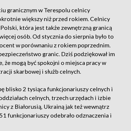
ciu granicznym w Terespolu celnicy
krotnie większy niż przed rokiem. Celnicy
Polski, która jest także zewnętrzną granicą
 więcej osób. Od stycznia do sierpnia było to
rocent w porównaniu z rokiem poprzednim.
 bezpieczeństwo granic. Dziś podziękował im
że, że mogą być spokojni o miejsca pracy w
acji skarbowej i służb celnych.
 blisko 2 tysiąca funkcjonariuszy celnych i
ddziałach celnych, trzech urzędach i izbie
icy z Białorusią, Ukrainą jak też wewnątrz
j 51 funkcjonariuszy odebrało odznaczenia i