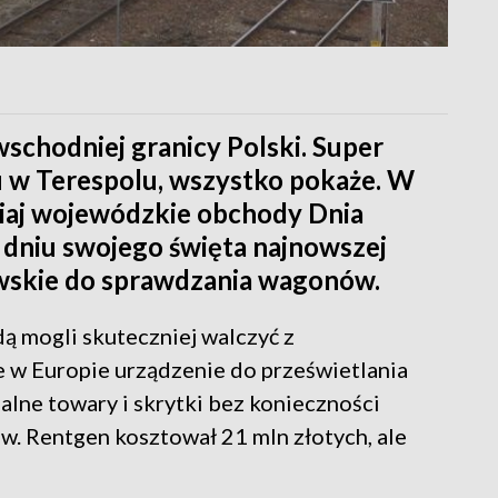
wschodniej granicy Polski. Super
u w Terespolu, wszystko pokaże. W
isiaj wojewódzkie obchody Dnia
w dniu swojego święta najnowszej
wskie do sprawdzania wagonów.
ą mogli skuteczniej walczyć z
 w Europie urządzenie do prześwietlania
ne towary i skrytki bez konieczności
. Rentgen kosztował 21 mln złotych, ale