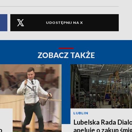
UDOSTĘPNIJ NA X
ZOBACZ TAKŻE
LUBLIN
Lubelska Rada Dial
o
apeluje o zakup śm