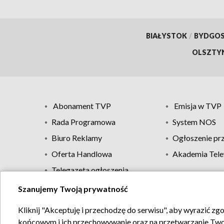
BIAŁYSTOK
/
BYDGO
OLSZTY
Abonament TVP
Emisja w TVP
Rada Programowa
System NOS
Biuro Reklamy
Ogłoszenie pr
Oferta Handlowa
Akademia Tele
Telegazeta ogłoszenia
Szanujemy Twoją prywatność
Regulamin TVP
Kliknij "Akceptuję i przechodzę do serwisu", aby wyrazić zg
końcowym i ich przechowywanie oraz na przetwarzanie Twoich