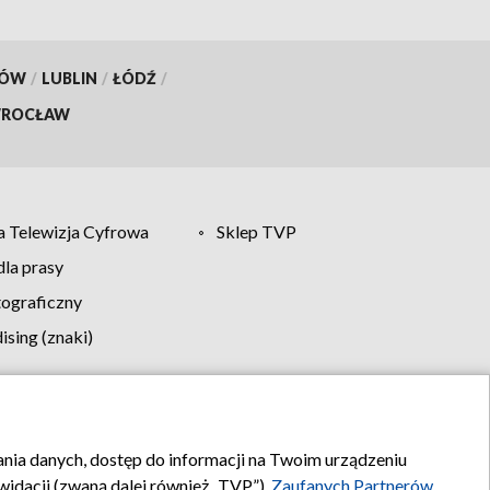
KÓW
/
LUBLIN
/
ŁÓDŹ
/
ROCŁAW
 Telewizja Cyfrowa
Sklep TVP
la prasy
tograficzny
sing (znaki)
klamy
Kontakt
rania danych, dostęp do informacji na Twoim urządzeniu
idacji (zwaną dalej również „TVP”),
Zaufanych Partnerów