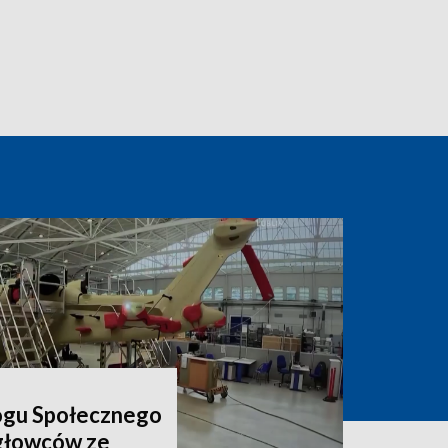
ogu Społecznego
igłowców ze