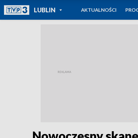
POWRÓT DO
LUBLIN
AKTUALNOŚCI
PRO
TVP REGIONY
Nowoczesny skaner 