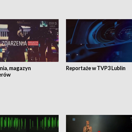
nia, magazyn
Reportaże w TVP3 Lublin
erów