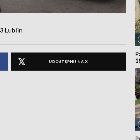
3 Lublin
P
1
UDOSTĘPNIJ NA X
P