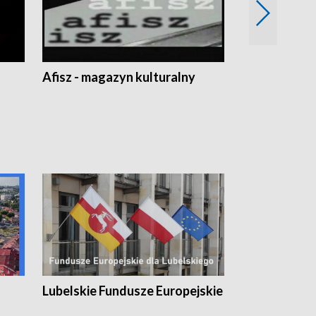
Afisz - magazyn kulturalny
Zobacz, co s
Lubelskie Fundusze Europejskie