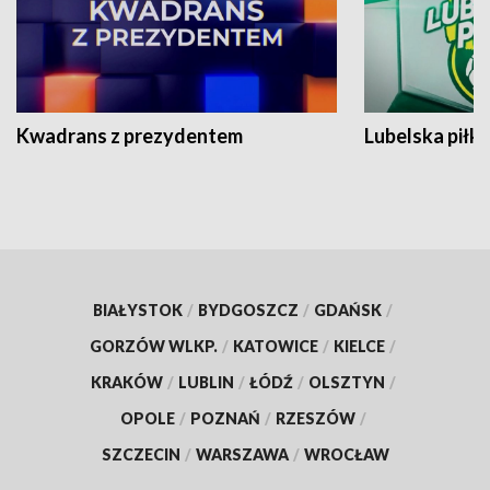
Kwadrans z prezydentem
Lubelska piłk
BIAŁYSTOK
/
BYDGOSZCZ
/
GDAŃSK
/
GORZÓW WLKP.
/
KATOWICE
/
KIELCE
/
KRAKÓW
/
LUBLIN
/
ŁÓDŹ
/
OLSZTYN
/
OPOLE
/
POZNAŃ
/
RZESZÓW
/
SZCZECIN
/
WARSZAWA
/
WROCŁAW