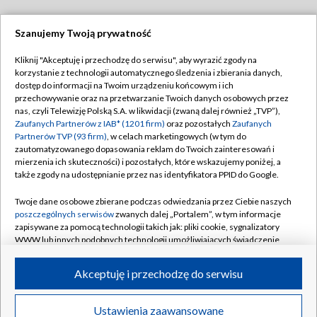
Szanujemy Twoją prywatność
Dołącz do nas:
Kliknij "Akceptuję i przechodzę do serwisu", aby wyrazić zgody na
korzystanie z technologii automatycznego śledzenia i zbierania danych,
TVP
dostęp do informacji na Twoim urządzeniu końcowym i ich
Abonament TVP
przechowywanie oraz na przetwarzanie Twoich danych osobowych przez
Regulamin TVP
nas, czyli Telewizję Polską S.A. w likwidacji (zwaną dalej również „TVP”),
Emisja w TVP
Polityka prywatności
Zaufanych Partnerów z IAB* (1201 firm)
oraz pozostałych
Zaufanych
Partnerów TVP (93 firm)
, w celach marketingowych (w tym do
Centrum informacji TVP
Moje zgody
zautomatyzowanego dopasowania reklam do Twoich zainteresowań i
mierzenia ich skuteczności) i pozostałych, które wskazujemy poniżej, a
Naziemna Telewizja Cyfrowa
Pomoc
także zgody na udostępnianie przez nas identyfikatora PPID do Google.
Sklep TVP
Biuro reklamy
Twoje dane osobowe zbierane podczas odwiedzania przez Ciebie naszych
Rada Programowa
Kontakt
poszczególnych serwisów
zwanych dalej „Portalem”, w tym informacje
zapisywane za pomocą technologii takich jak: pliki cookie, sygnalizatory
System NOS
WWW lub innych podobnych technologii umożliwiających świadczenie
dopasowanych i bezpiecznych usług, personalizację treści oraz reklam,
Informacje o nadawcy
Kanały
udostępnianie funkcji mediów społecznościowych oraz analizowanie
Akceptuję i przechodzę do serwisu
ruchu w Internecie.
Program dla prasy
©2026 Telewizja Polska S.A. w likwidacji
Biuro Reklamy
Twoje dane osobowe zbierane podczas odwiedzania przez Ciebie
Ustawienia zaawansowane