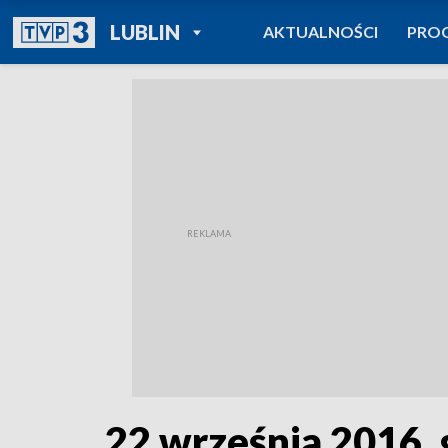
POWRÓT DO
LUBLIN
AKTUALNOŚCI
PRO
TVP REGIONY
22 września 2016, 