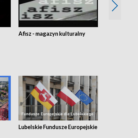
Afisz - magazyn kulturalny
Zobacz, co s
Lubelskie Fundusze Europejskie