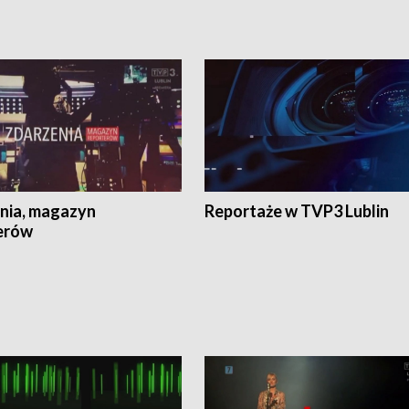
nia, magazyn
Reportaże w TVP3 Lublin
erów