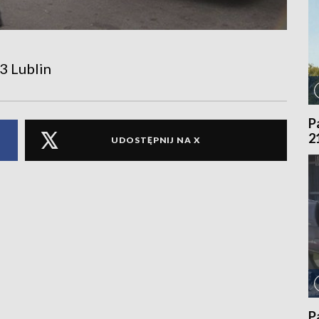
3 Lublin
P
2
UDOSTĘPNIJ NA X
P