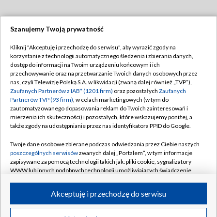
Szanujemy Twoją prywatność
Dołącz do nas:
Kliknij "Akceptuję i przechodzę do serwisu", aby wyrazić zgody na
korzystanie z technologii automatycznego śledzenia i zbierania danych,
TVP
dostęp do informacji na Twoim urządzeniu końcowym i ich
Abonament TVP
przechowywanie oraz na przetwarzanie Twoich danych osobowych przez
Regulamin TVP
nas, czyli Telewizję Polską S.A. w likwidacji (zwaną dalej również „TVP”),
Emisja w TVP
Polityka prywatności
Zaufanych Partnerów z IAB* (1201 firm)
oraz pozostałych
Zaufanych
Partnerów TVP (93 firm)
, w celach marketingowych (w tym do
Centrum informacji TVP
Moje zgody
zautomatyzowanego dopasowania reklam do Twoich zainteresowań i
mierzenia ich skuteczności) i pozostałych, które wskazujemy poniżej, a
Naziemna Telewizja Cyfrowa
Pomoc
także zgody na udostępnianie przez nas identyfikatora PPID do Google.
Sklep TVP
Biuro reklamy
Twoje dane osobowe zbierane podczas odwiedzania przez Ciebie naszych
Rada Programowa
Kontakt
poszczególnych serwisów
zwanych dalej „Portalem”, w tym informacje
zapisywane za pomocą technologii takich jak: pliki cookie, sygnalizatory
System NOS
WWW lub innych podobnych technologii umożliwiających świadczenie
dopasowanych i bezpiecznych usług, personalizację treści oraz reklam,
Informacje o nadawcy
Kanały
udostępnianie funkcji mediów społecznościowych oraz analizowanie
Akceptuję i przechodzę do serwisu
ruchu w Internecie.
Program dla prasy
©2026 Telewizja Polska S.A. w likwidacji
Biuro Reklamy
Twoje dane osobowe zbierane podczas odwiedzania przez Ciebie