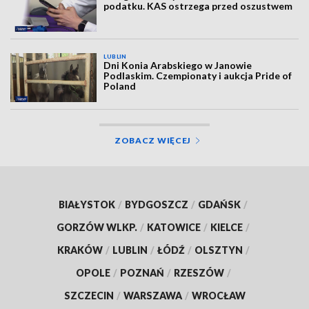
podatku. KAS ostrzega przed oszustwem
LUBLIN
Dni Konia Arabskiego w Janowie
Podlaskim. Czempionaty i aukcja Pride of
Poland
ZOBACZ WIĘCEJ
BIAŁYSTOK
/
BYDGOSZCZ
/
GDAŃSK
/
GORZÓW WLKP.
/
KATOWICE
/
KIELCE
/
KRAKÓW
/
LUBLIN
/
ŁÓDŹ
/
OLSZTYN
/
OPOLE
/
POZNAŃ
/
RZESZÓW
/
SZCZECIN
/
WARSZAWA
/
WROCŁAW