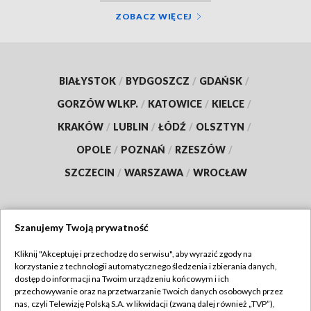
ZOBACZ WIĘCEJ
BIAŁYSTOK
/
BYDGOSZCZ
/
GDAŃSK
/
GORZÓW WLKP.
/
KATOWICE
/
KIELCE
/
KRAKÓW
/
LUBLIN
/
ŁÓDŹ
/
OLSZTYN
/
OPOLE
/
POZNAŃ
/
RZESZÓW
/
SZCZECIN
/
WARSZAWA
/
WROCŁAW
Szanujemy Twoją prywatność
Dołącz do nas:
Kliknij "Akceptuję i przechodzę do serwisu", aby wyrazić zgody na
korzystanie z technologii automatycznego śledzenia i zbierania danych,
TVP
dostęp do informacji na Twoim urządzeniu końcowym i ich
Abonament TVP
przechowywanie oraz na przetwarzanie Twoich danych osobowych przez
Regulamin TVP
nas, czyli Telewizję Polską S.A. w likwidacji (zwaną dalej również „TVP”),