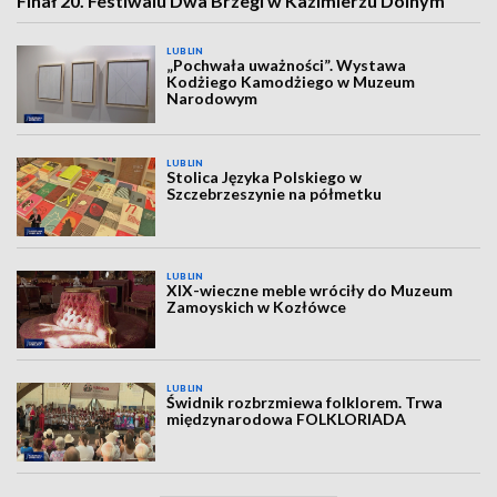
Finał 20. Festiwalu Dwa Brzegi w Kazimierzu Dolnym
LUBLIN
„Pochwała uważności”. Wystawa
Kodżiego Kamodżiego w Muzeum
Narodowym
LUBLIN
Stolica Języka Polskiego w
Szczebrzeszynie na półmetku
LUBLIN
XIX-wieczne meble wróciły do Muzeum
Zamoyskich w Kozłówce
LUBLIN
Świdnik rozbrzmiewa folklorem. Trwa
międzynarodowa FOLKLORIADA