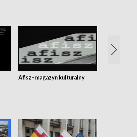
Afisz - magazyn kulturalny
Zobacz, co s