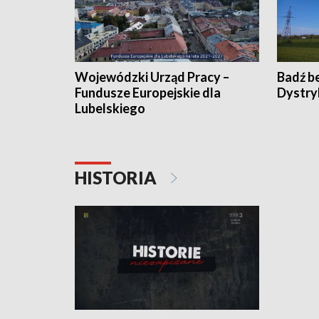
Wojewódzki Urząd Pracy –
Badź b
Fundusze Europejskie dla
Dystry
Lubelskiego
HISTORIA