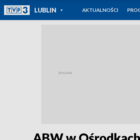
POWRÓT DO
LUBLIN
AKTUALNOŚCI
PRO
TVP REGIONY
ABW w Ośrodkach 