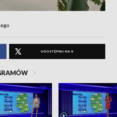
zego
UDOSTĘPNIJ NA X
OGRAMÓW