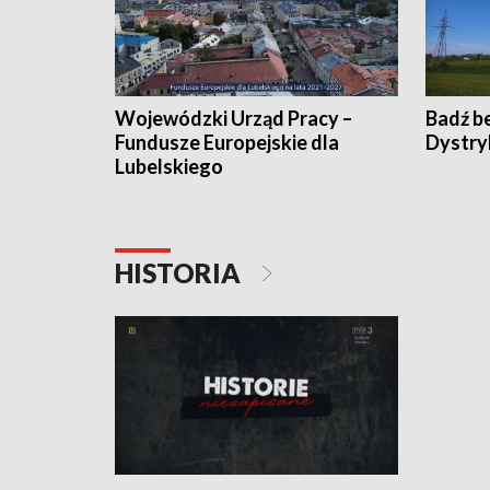
Wojewódzki Urząd Pracy –
Badź b
Fundusze Europejskie dla
Dystry
Lubelskiego
HISTORIA