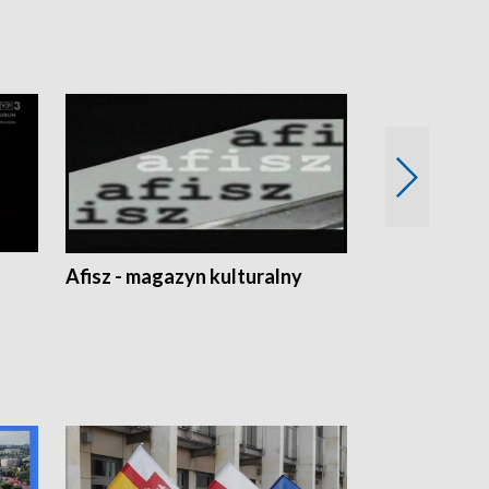
Afisz - magazyn kulturalny
Zobacz, co s