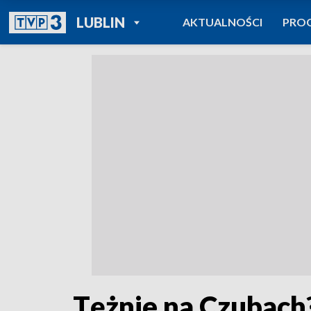
POWRÓT DO
LUBLIN
AKTUALNOŚCI
PRO
TVP REGIONY
Tężnie na Czubach