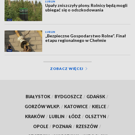
LUBLIN
Upały zniszczyły plony. Rolnicy będą mogli
ubiegać się o odszkodowania
LUBLIN
„Bezpieczne Gospodarstwo Rolne”. Finał
etapu regionalnego w Chełmie
ZOBACZ WIĘCEJ
BIAŁYSTOK
/
BYDGOSZCZ
/
GDAŃSK
/
GORZÓW WLKP.
/
KATOWICE
/
KIELCE
/
KRAKÓW
/
LUBLIN
/
ŁÓDŹ
/
OLSZTYN
/
OPOLE
/
POZNAŃ
/
RZESZÓW
/