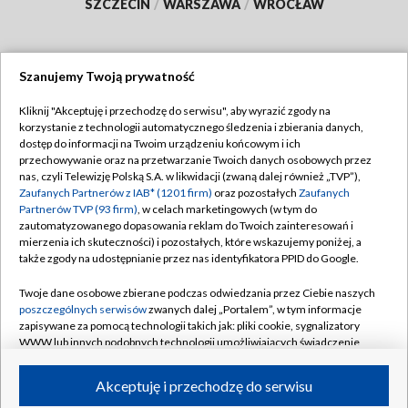
SZCZECIN
/
WARSZAWA
/
WROCŁAW
Szanujemy Twoją prywatność
Dołącz do nas:
Kliknij "Akceptuję i przechodzę do serwisu", aby wyrazić zgody na
korzystanie z technologii automatycznego śledzenia i zbierania danych,
TVP
dostęp do informacji na Twoim urządzeniu końcowym i ich
Abonament TVP
przechowywanie oraz na przetwarzanie Twoich danych osobowych przez
Regulamin TVP
nas, czyli Telewizję Polską S.A. w likwidacji (zwaną dalej również „TVP”),
Emisja w TVP
Polityka prywatności
Zaufanych Partnerów z IAB* (1201 firm)
oraz pozostałych
Zaufanych
Partnerów TVP (93 firm)
, w celach marketingowych (w tym do
Centrum informacji TVP
Moje zgody
zautomatyzowanego dopasowania reklam do Twoich zainteresowań i
mierzenia ich skuteczności) i pozostałych, które wskazujemy poniżej, a
Naziemna Telewizja Cyfrowa
Pomoc
także zgody na udostępnianie przez nas identyfikatora PPID do Google.
Sklep TVP
Biuro reklamy
Twoje dane osobowe zbierane podczas odwiedzania przez Ciebie naszych
Rada Programowa
Kontakt
poszczególnych serwisów
zwanych dalej „Portalem”, w tym informacje
zapisywane za pomocą technologii takich jak: pliki cookie, sygnalizatory
System NOS
WWW lub innych podobnych technologii umożliwiających świadczenie
dopasowanych i bezpiecznych usług, personalizację treści oraz reklam,
Informacje o nadawcy
Kanały
udostępnianie funkcji mediów społecznościowych oraz analizowanie
Akceptuję i przechodzę do serwisu
ruchu w Internecie.
Program dla prasy