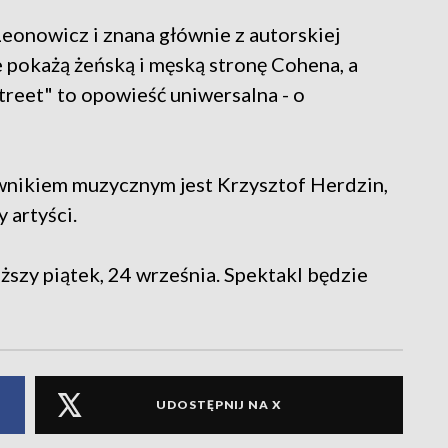
onowicz i znana głównie z autorskiej
 pokażą żeńską i męską stronę Cohena, a
treet" to opowieść uniwersalna - o
ownikiem muzycznym jest Krzysztof Herdzin,
 artyści.
ższy piątek, 24 września. Spektakl będzie
UDOSTĘPNIJ NA X