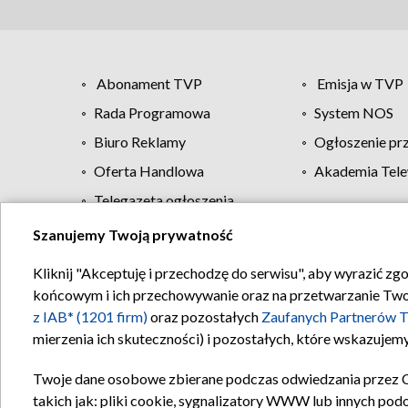
Abonament TVP
Emisja w TVP
Rada Programowa
System NOS
Biuro Reklamy
Ogłoszenie pr
Oferta Handlowa
Akademia Tele
Telegazeta ogłoszenia
Szanujemy Twoją prywatność
Regulamin TVP
Kliknij "Akceptuję i przechodzę do serwisu", aby wyrazić zg
końcowym i ich przechowywanie oraz na przetwarzanie Twoich
z IAB* (1201 firm)
oraz pozostałych
Zaufanych Partnerów T
mierzenia ich skuteczności) i pozostałych, które wskazujemy
Twoje dane osobowe zbierane podczas odwiedzania przez 
takich jak: pliki cookie, sygnalizatory WWW lub innych pod