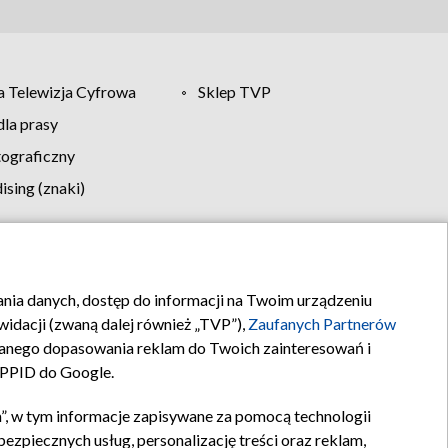
 Telewizja Cyfrowa
Sklep TVP
la prasy
tograficzny
sing (znaki)
klamy
Kontakt
rania danych, dostęp do informacji na Twoim urządzeniu
idacji (zwaną dalej również „TVP”),
Zaufanych Partnerów
anego dopasowania reklam do Twoich zainteresowań i
a PPID do Google.
”, w tym informacje zapisywane za pomocą technologii
zpiecznych usług, personalizację treści oraz reklam,