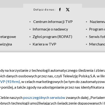
Dołącz do nas:
Centrum informacji TVP
Naziemna
Informacje o nadawcy
Program d
zetargowe
Zgłoś program (ROPAT)
Serwis fo
wizyjna
Kariera w TVP
Merchandi
Polityka prywatności
Moje zgody
Pomoc
Biuro re
ody na korzystanie z technologii automatycznego śledzenia i zbie
 danych osobowych przez nas, czyli Telewizję Polską S.A. w likw
VP (93 firm)
, w celach marketingowych (w tym do zautomatyzow
 poniżej, a także zgody na udostępnianie przez nas identyfikator
Ciebie naszych
poszczególnych serwisów
zwanych dalej „Portalem
obnych technologii umożliwiających świadczenie dopasowanych i be