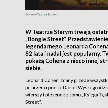
Cohen w Teatrze Starym
W Teatrze Starym trwają ostat
„Boogie Street”. Przedstawienie
legendarnego Leonarda Cohena.
82 lata i nadal jest popularny.
pokażą Cohena z nieco innej str
siebie.
Leonard Cohen, znany przede wszystkim
pisarzem i poetą. Daniel Wyszogrodzki
wierszy i piosenek z tomu „Księga Tęsk
Street".