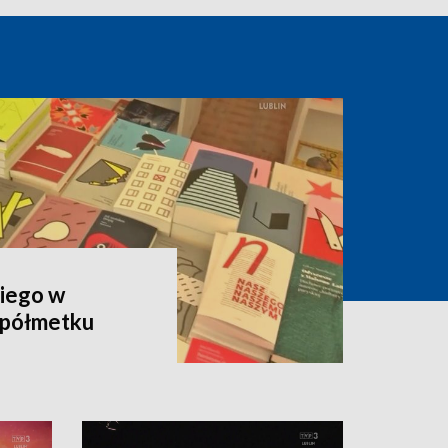
kiego w
 półmetku