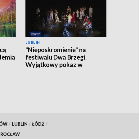
LUBLIN
cą
"Nieposkromienie" na
ademia
festiwalu Dwa Brzegi.
Wyjątkowy pokaz w
Kazimierzu Dolnym
KÓW
/
LUBLIN
/
ŁÓDŹ
/
ROCŁAW