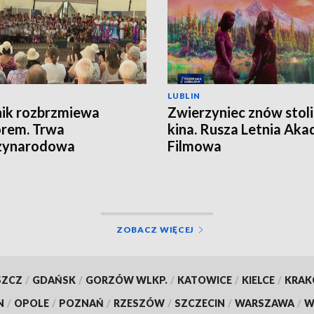
LUBLIN
ik rozbrzmiewa
Zwierzyniec znów stoli
orem. Trwa
kina. Rusza Letnia Ak
zynarodowa
Filmowa
LORIADA
ZOBACZ WIĘCEJ
SZCZ
/
GDAŃSK
/
GORZÓW WLKP.
/
KATOWICE
/
KIELCE
/
KRA
N
/
OPOLE
/
POZNAŃ
/
RZESZÓW
/
SZCZECIN
/
WARSZAWA
/
W