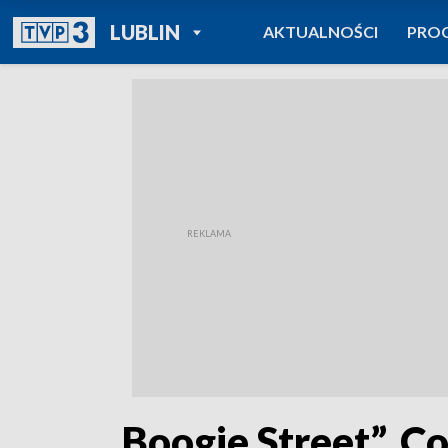
POWRÓT DO
LUBLIN
AKTUALNOŚCI
PRO
TVP REGIONY
„Boogie Street”. C