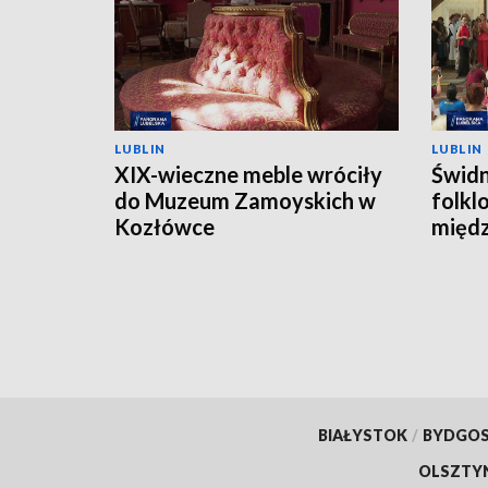
LUBLIN
LUBLIN
XIX-wieczne meble wróciły
Świdn
do Muzeum Zamoyskich w
folkl
Kozłówce
międ
FOLK
BIAŁYSTOK
/
BYDGO
OLSZTY