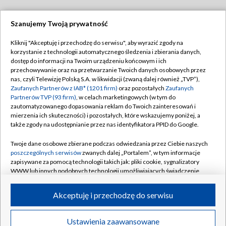
Szanujemy Twoją prywatność
Dołącz do nas:
Kliknij "Akceptuję i przechodzę do serwisu", aby wyrazić zgody na
korzystanie z technologii automatycznego śledzenia i zbierania danych,
TVP
dostęp do informacji na Twoim urządzeniu końcowym i ich
Abonament TVP
przechowywanie oraz na przetwarzanie Twoich danych osobowych przez
Regulamin TVP
nas, czyli Telewizję Polską S.A. w likwidacji (zwaną dalej również „TVP”),
Emisja w TVP
Polityka prywatności
Zaufanych Partnerów z IAB* (1201 firm)
oraz pozostałych
Zaufanych
Partnerów TVP (93 firm)
, w celach marketingowych (w tym do
Centrum informacji TVP
Moje zgody
zautomatyzowanego dopasowania reklam do Twoich zainteresowań i
mierzenia ich skuteczności) i pozostałych, które wskazujemy poniżej, a
Naziemna Telewizja Cyfrowa
Pomoc
także zgody na udostępnianie przez nas identyfikatora PPID do Google.
Sklep TVP
Biuro reklamy
Twoje dane osobowe zbierane podczas odwiedzania przez Ciebie naszych
Rada Programowa
Kontakt
poszczególnych serwisów
zwanych dalej „Portalem”, w tym informacje
zapisywane za pomocą technologii takich jak: pliki cookie, sygnalizatory
System NOS
WWW lub innych podobnych technologii umożliwiających świadczenie
dopasowanych i bezpiecznych usług, personalizację treści oraz reklam,
Informacje o nadawcy
Kanały
udostępnianie funkcji mediów społecznościowych oraz analizowanie
Akceptuję i przechodzę do serwisu
ruchu w Internecie.
Program dla prasy
©2026 Telewizja Polska S.A. w likwidacji
Biuro Reklamy
Twoje dane osobowe zbierane podczas odwiedzania przez Ciebie
Ustawienia zaawansowane