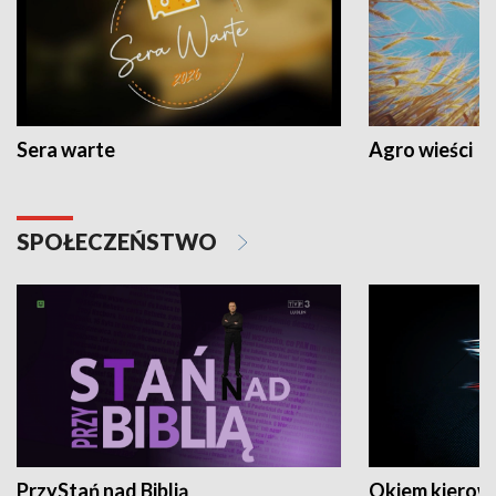
Sera warte
Agro wieści
SPOŁECZEŃSTWO
PrzyStań nad Biblią
Okiem kierow