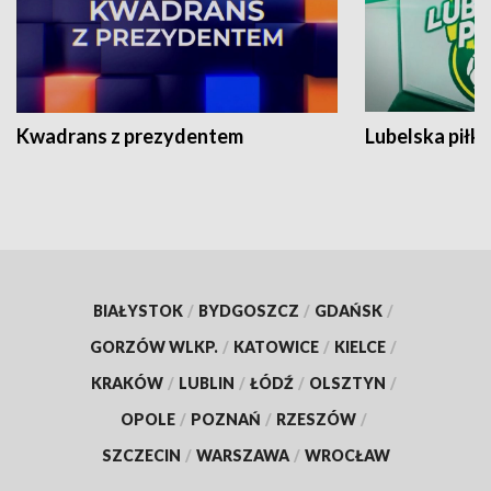
Kwadrans z prezydentem
Lubelska piłk
BIAŁYSTOK
/
BYDGOSZCZ
/
GDAŃSK
/
GORZÓW WLKP.
/
KATOWICE
/
KIELCE
/
KRAKÓW
/
LUBLIN
/
ŁÓDŹ
/
OLSZTYN
/
OPOLE
/
POZNAŃ
/
RZESZÓW
/
SZCZECIN
/
WARSZAWA
/
WROCŁAW