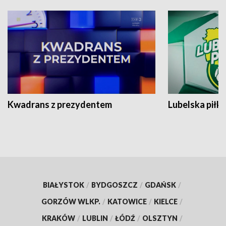
Kwadrans z prezydentem
Lubelska piłk
BIAŁYSTOK
/
BYDGOSZCZ
/
GDAŃSK
/
GORZÓW WLKP.
/
KATOWICE
/
KIELCE
/
KRAKÓW
/
LUBLIN
/
ŁÓDŹ
/
OLSZTYN
/