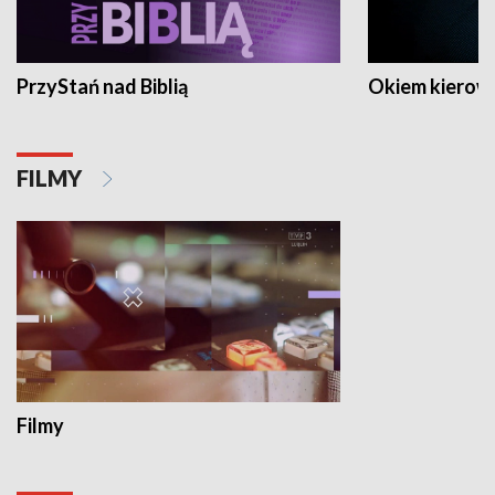
PrzyStań nad Biblią
Okiem kierow
FILMY
Filmy