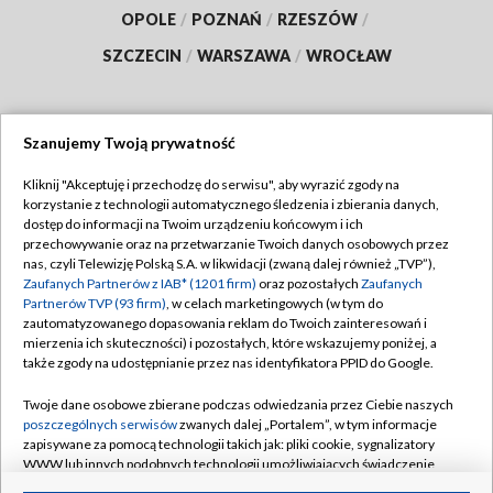
OPOLE
/
POZNAŃ
/
RZESZÓW
/
SZCZECIN
/
WARSZAWA
/
WROCŁAW
Szanujemy Twoją prywatność
Dołącz do nas:
Kliknij "Akceptuję i przechodzę do serwisu", aby wyrazić zgody na
korzystanie z technologii automatycznego śledzenia i zbierania danych,
TVP
dostęp do informacji na Twoim urządzeniu końcowym i ich
Abonament TVP
przechowywanie oraz na przetwarzanie Twoich danych osobowych przez
Regulamin TVP
nas, czyli Telewizję Polską S.A. w likwidacji (zwaną dalej również „TVP”),
Emisja w TVP
Polityka prywatności
Zaufanych Partnerów z IAB* (1201 firm)
oraz pozostałych
Zaufanych
Partnerów TVP (93 firm)
, w celach marketingowych (w tym do
Centrum informacji TVP
Moje zgody
zautomatyzowanego dopasowania reklam do Twoich zainteresowań i
mierzenia ich skuteczności) i pozostałych, które wskazujemy poniżej, a
Naziemna Telewizja Cyfrowa
Pomoc
także zgody na udostępnianie przez nas identyfikatora PPID do Google.
Sklep TVP
Biuro reklamy
Twoje dane osobowe zbierane podczas odwiedzania przez Ciebie naszych
Rada Programowa
Kontakt
poszczególnych serwisów
zwanych dalej „Portalem”, w tym informacje
zapisywane za pomocą technologii takich jak: pliki cookie, sygnalizatory
System NOS
WWW lub innych podobnych technologii umożliwiających świadczenie
dopasowanych i bezpiecznych usług, personalizację treści oraz reklam,
Informacje o nadawcy