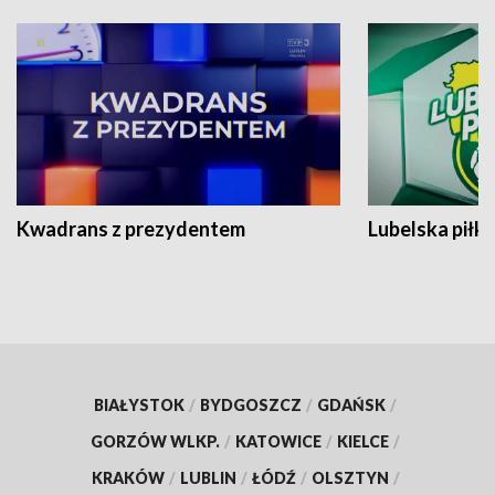
Kwadrans z prezydentem
Lubelska piłk
BIAŁYSTOK
/
BYDGOSZCZ
/
GDAŃSK
/
GORZÓW WLKP.
/
KATOWICE
/
KIELCE
/
KRAKÓW
/
LUBLIN
/
ŁÓDŹ
/
OLSZTYN
/