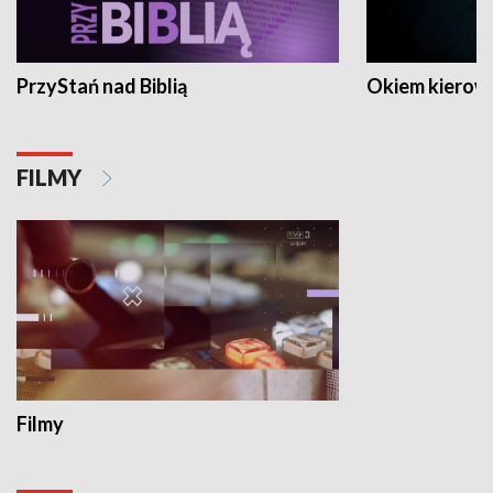
PrzyStań nad Biblią
Okiem kierow
FILMY
Filmy