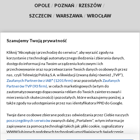
OPOLE
/
POZNAŃ
/
RZESZÓW
/
SZCZECIN
/
WARSZAWA
/
WROCŁAW
Szanujemy Twoją prywatność
Dołącz do nas:
Kliknij "Akceptuję i przechodzę do serwisu", aby wyrazić zgody na
korzystanie z technologii automatycznego śledzenia i zbierania danych,
TVP
dostęp do informacji na Twoim urządzeniu końcowym i ich
Abonament TVP
przechowywanie oraz na przetwarzanie Twoich danych osobowych przez
Regulamin TVP
nas, czyli Telewizję Polską S.A. w likwidacji (zwaną dalej również „TVP”),
Emisja w TVP
Polityka prywatności
Zaufanych Partnerów z IAB* (1201 firm)
oraz pozostałych
Zaufanych
Partnerów TVP (93 firm)
, w celach marketingowych (w tym do
Centrum informacji TVP
Moje zgody
zautomatyzowanego dopasowania reklam do Twoich zainteresowań i
mierzenia ich skuteczności) i pozostałych, które wskazujemy poniżej, a
Naziemna Telewizja Cyfrowa
Pomoc
także zgody na udostępnianie przez nas identyfikatora PPID do Google.
Sklep TVP
Biuro reklamy
Twoje dane osobowe zbierane podczas odwiedzania przez Ciebie naszych
Rada Programowa
Kontakt
poszczególnych serwisów
zwanych dalej „Portalem”, w tym informacje
zapisywane za pomocą technologii takich jak: pliki cookie, sygnalizatory
System NOS
WWW lub innych podobnych technologii umożliwiających świadczenie
dopasowanych i bezpiecznych usług, personalizację treści oraz reklam,
Informacje o nadawcy