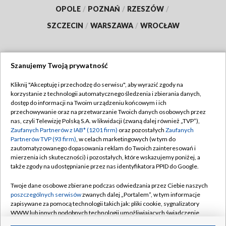
OPOLE
/
POZNAŃ
/
RZESZÓW
/
SZCZECIN
/
WARSZAWA
/
WROCŁAW
Szanujemy Twoją prywatność
Dołącz do nas:
Kliknij "Akceptuję i przechodzę do serwisu", aby wyrazić zgody na
korzystanie z technologii automatycznego śledzenia i zbierania danych,
TVP
dostęp do informacji na Twoim urządzeniu końcowym i ich
Abonament TVP
przechowywanie oraz na przetwarzanie Twoich danych osobowych przez
Regulamin TVP
nas, czyli Telewizję Polską S.A. w likwidacji (zwaną dalej również „TVP”),
Emisja w TVP
Polityka prywatności
Zaufanych Partnerów z IAB* (1201 firm)
oraz pozostałych
Zaufanych
Partnerów TVP (93 firm)
, w celach marketingowych (w tym do
Centrum informacji TVP
Moje zgody
zautomatyzowanego dopasowania reklam do Twoich zainteresowań i
mierzenia ich skuteczności) i pozostałych, które wskazujemy poniżej, a
Naziemna Telewizja Cyfrowa
Pomoc
także zgody na udostępnianie przez nas identyfikatora PPID do Google.
Sklep TVP
Biuro reklamy
Twoje dane osobowe zbierane podczas odwiedzania przez Ciebie naszych
Rada Programowa
Kontakt
poszczególnych serwisów
zwanych dalej „Portalem”, w tym informacje
zapisywane za pomocą technologii takich jak: pliki cookie, sygnalizatory
System NOS
WWW lub innych podobnych technologii umożliwiających świadczenie
dopasowanych i bezpiecznych usług, personalizację treści oraz reklam,
Informacje o nadawcy