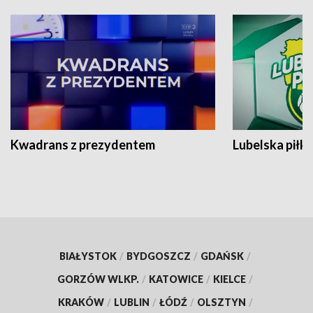
Kwadrans z prezydentem
Lubelska piłk
BIAŁYSTOK
/
BYDGOSZCZ
/
GDAŃSK
/
GORZÓW WLKP.
/
KATOWICE
/
KIELCE
/
KRAKÓW
/
LUBLIN
/
ŁÓDŹ
/
OLSZTYN
/