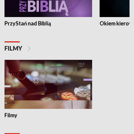
PrzyStań nad Biblią
Okiem kierow
FILMY
Filmy