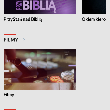
PrzyStań nad Biblią
Okiem kierow
FILMY
Filmy