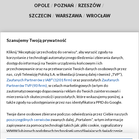
OPOLE
/
POZNAŃ
/
RZESZÓW
/
SZCZECIN
/
WARSZAWA
/
WROCŁAW
Szanujemy Twoją prywatność
Dołącz do nas:
Kliknij "Akceptuję i przechodzę do serwisu", aby wyrazić zgody na
korzystanie z technologii automatycznego śledzenia i zbierania danych,
TVP
dostęp do informacji na Twoim urządzeniu końcowym i ich
Abonament TVP
przechowywanie oraz na przetwarzanie Twoich danych osobowych przez
Regulamin TVP
nas, czyli Telewizję Polską S.A. w likwidacji (zwaną dalej również „TVP”),
Emisja w TVP
Polityka prywatności
Zaufanych Partnerów z IAB* (1201 firm)
oraz pozostałych
Zaufanych
Partnerów TVP (93 firm)
, w celach marketingowych (w tym do
Centrum informacji TVP
Moje zgody
zautomatyzowanego dopasowania reklam do Twoich zainteresowań i
mierzenia ich skuteczności) i pozostałych, które wskazujemy poniżej, a
Naziemna Telewizja Cyfrowa
Pomoc
także zgody na udostępnianie przez nas identyfikatora PPID do Google.
Sklep TVP
Biuro reklamy
Twoje dane osobowe zbierane podczas odwiedzania przez Ciebie naszych
Rada Programowa
Kontakt
poszczególnych serwisów
zwanych dalej „Portalem”, w tym informacje
zapisywane za pomocą technologii takich jak: pliki cookie, sygnalizatory
System NOS
WWW lub innych podobnych technologii umożliwiających świadczenie
dopasowanych i bezpiecznych usług, personalizację treści oraz reklam,
Informacje o nadawcy