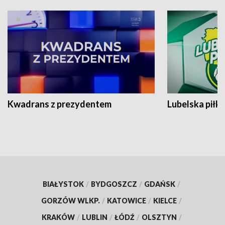
Kwadrans z prezydentem
Lubelska piłk
BIAŁYSTOK
/
BYDGOSZCZ
/
GDAŃSK
/
GORZÓW WLKP.
/
KATOWICE
/
KIELCE
/
KRAKÓW
/
LUBLIN
/
ŁÓDŹ
/
OLSZTYN
/