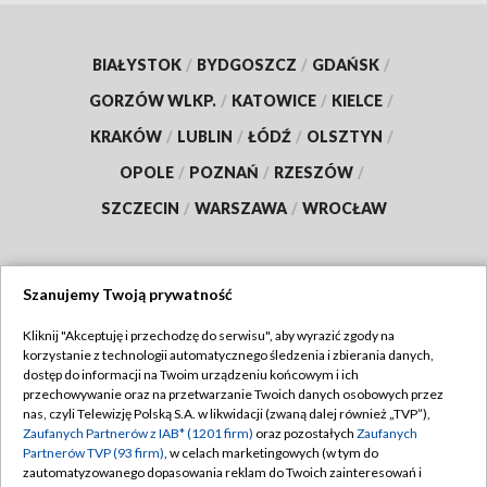
BIAŁYSTOK
/
BYDGOSZCZ
/
GDAŃSK
/
GORZÓW WLKP.
/
KATOWICE
/
KIELCE
/
KRAKÓW
/
LUBLIN
/
ŁÓDŹ
/
OLSZTYN
/
OPOLE
/
POZNAŃ
/
RZESZÓW
/
SZCZECIN
/
WARSZAWA
/
WROCŁAW
Szanujemy Twoją prywatność
Dołącz do nas:
Kliknij "Akceptuję i przechodzę do serwisu", aby wyrazić zgody na
korzystanie z technologii automatycznego śledzenia i zbierania danych,
TVP
dostęp do informacji na Twoim urządzeniu końcowym i ich
Abonament TVP
przechowywanie oraz na przetwarzanie Twoich danych osobowych przez
Regulamin TVP
nas, czyli Telewizję Polską S.A. w likwidacji (zwaną dalej również „TVP”),
Emisja w TVP
Polityka prywatności
Zaufanych Partnerów z IAB* (1201 firm)
oraz pozostałych
Zaufanych
Partnerów TVP (93 firm)
, w celach marketingowych (w tym do
Centrum informacji TVP
Moje zgody
zautomatyzowanego dopasowania reklam do Twoich zainteresowań i