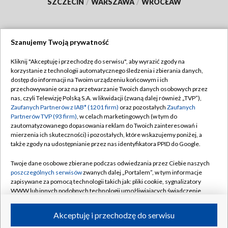
SZCZECIN
/
WARSZAWA
/
WROCŁAW
Szanujemy Twoją prywatność
Dołącz do nas:
Kliknij "Akceptuję i przechodzę do serwisu", aby wyrazić zgody na
korzystanie z technologii automatycznego śledzenia i zbierania danych,
TVP
dostęp do informacji na Twoim urządzeniu końcowym i ich
Abonament TVP
przechowywanie oraz na przetwarzanie Twoich danych osobowych przez
Regulamin TVP
nas, czyli Telewizję Polską S.A. w likwidacji (zwaną dalej również „TVP”),
Emisja w TVP
Polityka prywatności
Zaufanych Partnerów z IAB* (1201 firm)
oraz pozostałych
Zaufanych
Partnerów TVP (93 firm)
, w celach marketingowych (w tym do
Centrum informacji TVP
Moje zgody
zautomatyzowanego dopasowania reklam do Twoich zainteresowań i
mierzenia ich skuteczności) i pozostałych, które wskazujemy poniżej, a
Naziemna Telewizja Cyfrowa
Pomoc
także zgody na udostępnianie przez nas identyfikatora PPID do Google.
Sklep TVP
Biuro reklamy
Twoje dane osobowe zbierane podczas odwiedzania przez Ciebie naszych
Rada Programowa
Kontakt
poszczególnych serwisów
zwanych dalej „Portalem”, w tym informacje
zapisywane za pomocą technologii takich jak: pliki cookie, sygnalizatory
System NOS
WWW lub innych podobnych technologii umożliwiających świadczenie
dopasowanych i bezpiecznych usług, personalizację treści oraz reklam,
Informacje o nadawcy
Kanały
udostępnianie funkcji mediów społecznościowych oraz analizowanie
Akceptuję i przechodzę do serwisu
ruchu w Internecie.
Program dla prasy