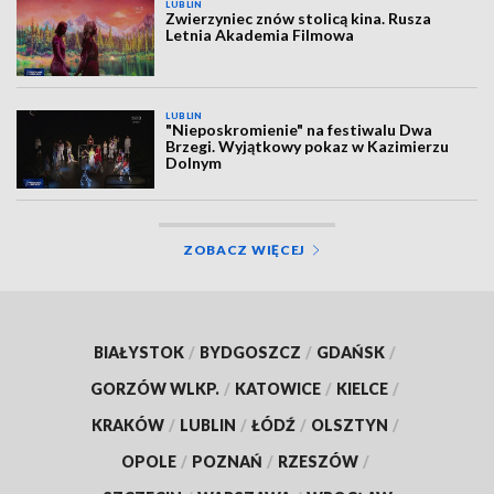
LUBLIN
Zwierzyniec znów stolicą kina. Rusza
Letnia Akademia Filmowa
LUBLIN
"Nieposkromienie" na festiwalu Dwa
Brzegi. Wyjątkowy pokaz w Kazimierzu
Dolnym
ZOBACZ WIĘCEJ
BIAŁYSTOK
/
BYDGOSZCZ
/
GDAŃSK
/
GORZÓW WLKP.
/
KATOWICE
/
KIELCE
/
KRAKÓW
/
LUBLIN
/
ŁÓDŹ
/
OLSZTYN
/
OPOLE
/
POZNAŃ
/
RZESZÓW
/