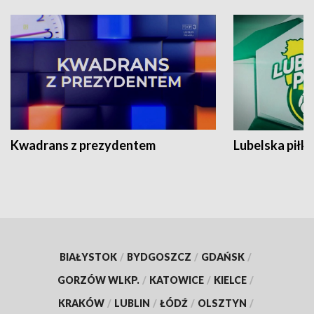
Kwadrans z prezydentem
Lubelska piłk
BIAŁYSTOK
/
BYDGOSZCZ
/
GDAŃSK
/
GORZÓW WLKP.
/
KATOWICE
/
KIELCE
/
KRAKÓW
/
LUBLIN
/
ŁÓDŹ
/
OLSZTYN
/