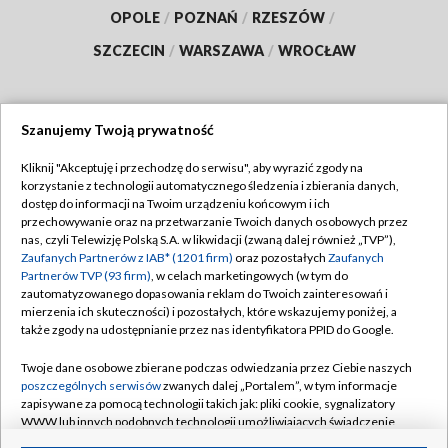
OPOLE
/
POZNAŃ
/
RZESZÓW
/
SZCZECIN
/
WARSZAWA
/
WROCŁAW
Szanujemy Twoją prywatność
Dołącz do nas:
Kliknij "Akceptuję i przechodzę do serwisu", aby wyrazić zgody na
korzystanie z technologii automatycznego śledzenia i zbierania danych,
TVP
dostęp do informacji na Twoim urządzeniu końcowym i ich
Abonament TVP
przechowywanie oraz na przetwarzanie Twoich danych osobowych przez
Regulamin TVP
nas, czyli Telewizję Polską S.A. w likwidacji (zwaną dalej również „TVP”),
Emisja w TVP
Polityka prywatności
Zaufanych Partnerów z IAB* (1201 firm)
oraz pozostałych
Zaufanych
Partnerów TVP (93 firm)
, w celach marketingowych (w tym do
Centrum informacji TVP
Moje zgody
zautomatyzowanego dopasowania reklam do Twoich zainteresowań i
mierzenia ich skuteczności) i pozostałych, które wskazujemy poniżej, a
Naziemna Telewizja Cyfrowa
Pomoc
także zgody na udostępnianie przez nas identyfikatora PPID do Google.
Sklep TVP
Biuro reklamy
Twoje dane osobowe zbierane podczas odwiedzania przez Ciebie naszych
Rada Programowa
Kontakt
poszczególnych serwisów
zwanych dalej „Portalem”, w tym informacje
zapisywane za pomocą technologii takich jak: pliki cookie, sygnalizatory
System NOS
WWW lub innych podobnych technologii umożliwiających świadczenie
dopasowanych i bezpiecznych usług, personalizację treści oraz reklam,
Informacje o nadawcy