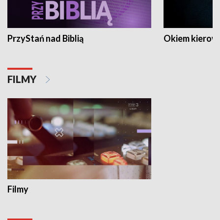
PrzyStań nad Biblią
Okiem kierow
FILMY
Filmy