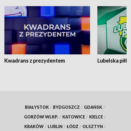
Kwadrans z prezydentem
Lubelska piłk
BIAŁYSTOK
/
BYDGOSZCZ
/
GDAŃSK
/
GORZÓW WLKP.
/
KATOWICE
/
KIELCE
/
KRAKÓW
/
LUBLIN
/
ŁÓDŹ
/
OLSZTYN
/