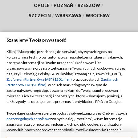
OPOLE
/
POZNAŃ
/
RZESZÓW
/
SZCZECIN
/
WARSZAWA
/
WROCŁAW
Szanujemy Twoją prywatność
Dołącz do nas:
Kliknij "Akceptuję i przechodzę do serwisu", aby wyrazić zgody na
korzystanie z technologii automatycznego śledzenia i zbierania danych,
TVP
dostęp do informacji na Twoim urządzeniu końcowym i ich
Abonament TVP
przechowywanie oraz na przetwarzanie Twoich danych osobowych przez
Regulamin TVP
nas, czyli Telewizję Polską S.A. w likwidacji (zwaną dalej również „TVP”),
Emisja w TVP
Polityka prywatności
Zaufanych Partnerów z IAB* (1201 firm)
oraz pozostałych
Zaufanych
Partnerów TVP (93 firm)
, w celach marketingowych (w tym do
Centrum informacji TVP
Moje zgody
zautomatyzowanego dopasowania reklam do Twoich zainteresowań i
mierzenia ich skuteczności) i pozostałych, które wskazujemy poniżej, a
Naziemna Telewizja Cyfrowa
Pomoc
także zgody na udostępnianie przez nas identyfikatora PPID do Google.
Sklep TVP
Biuro reklamy
Twoje dane osobowe zbierane podczas odwiedzania przez Ciebie naszych
Rada Programowa
Kontakt
poszczególnych serwisów
zwanych dalej „Portalem”, w tym informacje
zapisywane za pomocą technologii takich jak: pliki cookie, sygnalizatory
System NOS
WWW lub innych podobnych technologii umożliwiających świadczenie
dopasowanych i bezpiecznych usług, personalizację treści oraz reklam,
Informacje o nadawcy