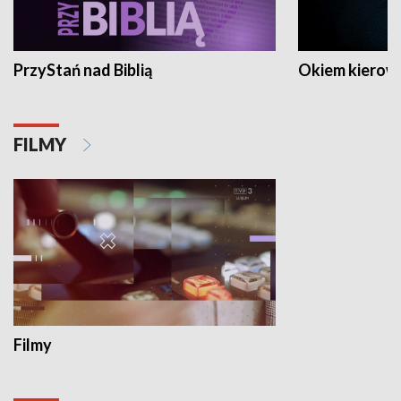
PrzyStań nad Biblią
Okiem kierow
FILMY
Filmy