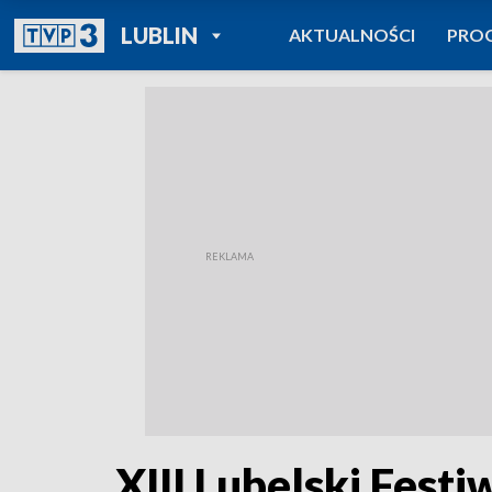
POWRÓT DO
LUBLIN
AKTUALNOŚCI
PRO
TVP REGIONY
XIII Lubelski Fest