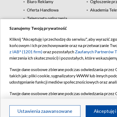
Biuro Reklamy
Ogłoszenie pr
Oferta Handlowa
Akademia Tele
Telegazeta ogłoszenia
Szanujemy Twoją prywatność
Regulamin TVP
Kliknij "Akceptuję i przechodzę do serwisu", aby wyrazić zg
końcowym i ich przechowywanie oraz na przetwarzanie Twoich
z IAB* (1201 firm)
oraz pozostałych
Zaufanych Partnerów T
mierzenia ich skuteczności) i pozostałych, które wskazujemy
Twoje dane osobowe zbierane podczas odwiedzania przez 
takich jak: pliki cookie, sygnalizatory WWW lub innych pod
udostępnianie funkcji mediów społecznościowych oraz anali
Twoje dane osobowe zbierane podczas odwiedzania przez 
plików cookie, informacje o Twoich wyszukiwaniach w serwi
Partnerów TVP
dla realizacji następujących celów i funkc
Ustawienia zaawansowane
Akceptuję i
reklam, tworzenia profilu spersonalizowanych reklam, tworz