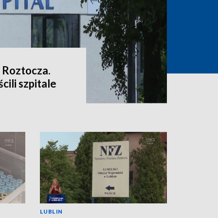
 Roztocza.
cili szpitale
LUBLIN