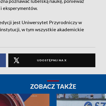
ożna poznawać lubelską naukę, ponieważ
 i eksperymentów.
dycji jest Uniwersytet Przyrodniczy w
 instytucji, w tym wszystkie akademickie
UDOSTĘPNIJ NA X
ZOBACZ TAKŻE