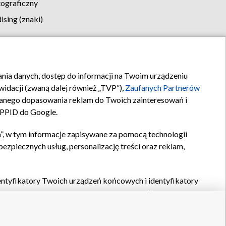
tograficzny
sing (znaki)
klamy
Kontakt
rania danych, dostęp do informacji na Twoim urządzeniu
idacji (zwaną dalej również „TVP”),
Zaufanych Partnerów
anego dopasowania reklam do Twoich zainteresowań i
a PPID do Google.
”, w tym informacje zapisywane za pomocą technologii
zpiecznych usług, personalizację treści oraz reklam,
identyfikatory Twoich urządzeń końcowych i identyfikatory
P,
Zaufanych Partnerów z IAB
oraz pozostałych
Zaufanych
 wyboru podstawowych reklam, wyboru spersonalizowanych
ch treści, pomiaru wydajności reklam, pomiaru wydajności