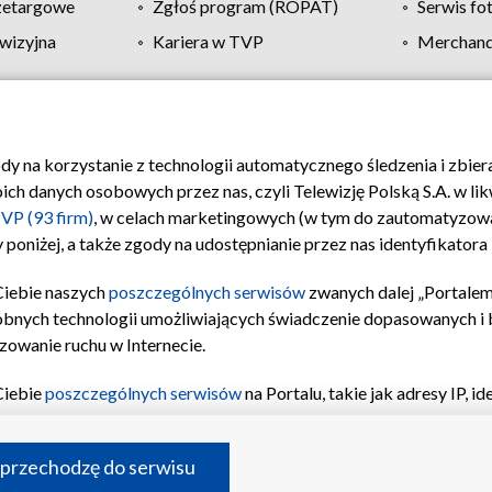
zetargowe
Zgłoś program (ROPAT)
Serwis fo
wizyjna
Kariera w TVP
Merchandi
Polityka prywatności
Moje zgody
Pomoc
Biuro re
ody na korzystanie z technologii automatycznego śledzenia i zbie
 danych osobowych przez nas, czyli Telewizję Polską S.A. w likw
VP (93 firm)
, w celach marketingowych (w tym do zautomatyzow
 poniżej, a także zgody na udostępnianie przez nas identyfikator
Ciebie naszych
poszczególnych serwisów
zwanych dalej „Portalem
obnych technologii umożliwiających świadczenie dopasowanych i be
zowanie ruchu w Internecie.
Ciebie
poszczególnych serwisów
na Portalu, takie jak adresy IP, 
sach Portalu czy historia odwiedzin będą przetwarzane przez TV
ji: przechowywania informacji na urządzeniu lub dostęp do nich,
©2026 Telewizja Polska S.A. w likwidacji
 przechodzę do serwisu
enia profilu spersonalizowanych treści, wyboru spersonalizowany