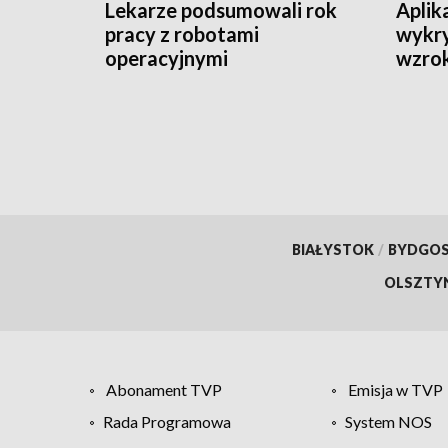
Lekarze podsumowali rok
Aplik
pracy z robotami
wykry
operacyjnymi
wzrok
zrobi
BIAŁYSTOK
/
BYDGO
OLSZTY
Abonament TVP
Emisja w TVP
Rada Programowa
System NOS