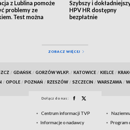
acja z Lublina pomoże
Szybszy i dokładniejszy
ć problemy ze
HPV HR dostępny
iem. Test można
bezpłatnie
ć w domu
ZOBACZ WIĘCEJ
SZCZ
/
GDAŃSK
/
GORZÓW WLKP.
/
KATOWICE
/
KIELCE
/
KRA
N
/
OPOLE
/
POZNAŃ
/
RZESZÓW
/
SZCZECIN
/
WARSZAWA
/
W
Dołącz do nas:
Centrum informacji TVP
Naziemna
Informacje o nadawcy
Program d