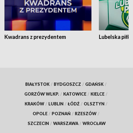
Kwadrans z prezydentem
Lubelska piłk
BIAŁYSTOK
/
BYDGOSZCZ
/
GDAŃSK
/
GORZÓW WLKP.
/
KATOWICE
/
KIELCE
/
KRAKÓW
/
LUBLIN
/
ŁÓDŹ
/
OLSZTYN
/
OPOLE
/
POZNAŃ
/
RZESZÓW
/
SZCZECIN
/
WARSZAWA
/
WROCŁAW