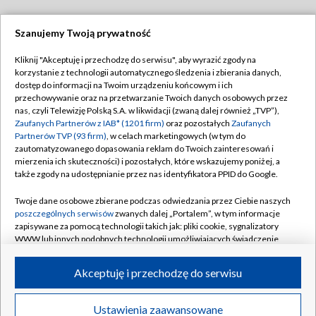
Szanujemy Twoją prywatność
Dołącz do nas:
Kliknij "Akceptuję i przechodzę do serwisu", aby wyrazić zgody na
korzystanie z technologii automatycznego śledzenia i zbierania danych,
TVP
dostęp do informacji na Twoim urządzeniu końcowym i ich
Abonament TVP
przechowywanie oraz na przetwarzanie Twoich danych osobowych przez
Regulamin TVP
nas, czyli Telewizję Polską S.A. w likwidacji (zwaną dalej również „TVP”),
Emisja w TVP
Polityka prywatności
Zaufanych Partnerów z IAB* (1201 firm)
oraz pozostałych
Zaufanych
Partnerów TVP (93 firm)
, w celach marketingowych (w tym do
Centrum informacji TVP
Moje zgody
zautomatyzowanego dopasowania reklam do Twoich zainteresowań i
mierzenia ich skuteczności) i pozostałych, które wskazujemy poniżej, a
Naziemna Telewizja Cyfrowa
Pomoc
także zgody na udostępnianie przez nas identyfikatora PPID do Google.
Sklep TVP
Biuro reklamy
Twoje dane osobowe zbierane podczas odwiedzania przez Ciebie naszych
Rada Programowa
Kontakt
poszczególnych serwisów
zwanych dalej „Portalem”, w tym informacje
zapisywane za pomocą technologii takich jak: pliki cookie, sygnalizatory
System NOS
WWW lub innych podobnych technologii umożliwiających świadczenie
dopasowanych i bezpiecznych usług, personalizację treści oraz reklam,
Informacje o nadawcy
Kanały
udostępnianie funkcji mediów społecznościowych oraz analizowanie
Akceptuję i przechodzę do serwisu
ruchu w Internecie.
Program dla prasy
©2026 Telewizja Polska S.A. w likwidacji
Biuro Reklamy
Twoje dane osobowe zbierane podczas odwiedzania przez Ciebie
Ustawienia zaawansowane