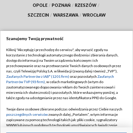
OPOLE
/
POZNAŃ
/
RZESZÓW
/
SZCZECIN
/
WARSZAWA
/
WROCŁAW
Szanujemy Twoją prywatność
Dołącz do nas:
Kliknij "Akceptuję i przechodzę do serwisu", aby wyrazić zgody na
korzystanie z technologii automatycznego śledzenia i zbierania danych,
TVP
dostęp do informacji na Twoim urządzeniu końcowym i ich
Abonament TVP
przechowywanie oraz na przetwarzanie Twoich danych osobowych przez
Regulamin TVP
nas, czyli Telewizję Polską S.A. w likwidacji (zwaną dalej również „TVP”),
Emisja w TVP
Polityka prywatności
Zaufanych Partnerów z IAB* (1201 firm)
oraz pozostałych
Zaufanych
Partnerów TVP (93 firm)
, w celach marketingowych (w tym do
Centrum informacji TVP
Moje zgody
zautomatyzowanego dopasowania reklam do Twoich zainteresowań i
mierzenia ich skuteczności) i pozostałych, które wskazujemy poniżej, a
Naziemna Telewizja Cyfrowa
Pomoc
także zgody na udostępnianie przez nas identyfikatora PPID do Google.
Sklep TVP
Biuro reklamy
Twoje dane osobowe zbierane podczas odwiedzania przez Ciebie naszych
Rada Programowa
Kontakt
poszczególnych serwisów
zwanych dalej „Portalem”, w tym informacje
zapisywane za pomocą technologii takich jak: pliki cookie, sygnalizatory
System NOS
WWW lub innych podobnych technologii umożliwiających świadczenie
dopasowanych i bezpiecznych usług, personalizację treści oraz reklam,
Informacje o nadawcy