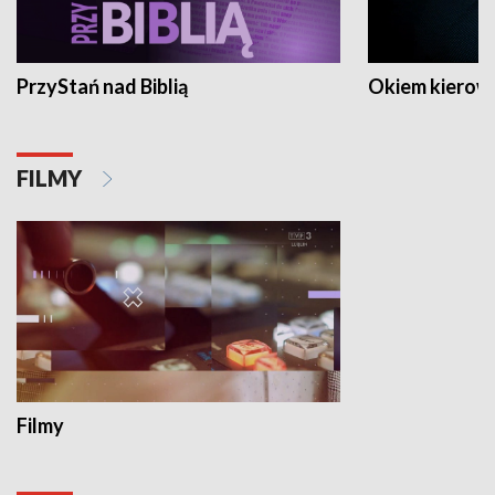
PrzyStań nad Biblią
Okiem kierow
FILMY
Filmy