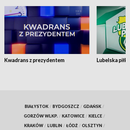
Kwadrans z prezydentem
Lubelska piłk
BIAŁYSTOK
/
BYDGOSZCZ
/
GDAŃSK
/
GORZÓW WLKP.
/
KATOWICE
/
KIELCE
/
KRAKÓW
/
LUBLIN
/
ŁÓDŹ
/
OLSZTYN
/