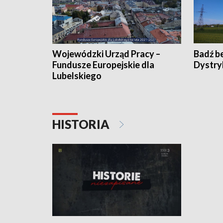
Wojewódzki Urząd Pracy –
Badź b
Fundusze Europejskie dla
Dystry
Lubelskiego
HISTORIA