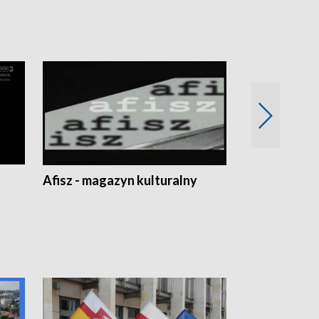
Afisz - magazyn kulturalny
Zobacz, co s