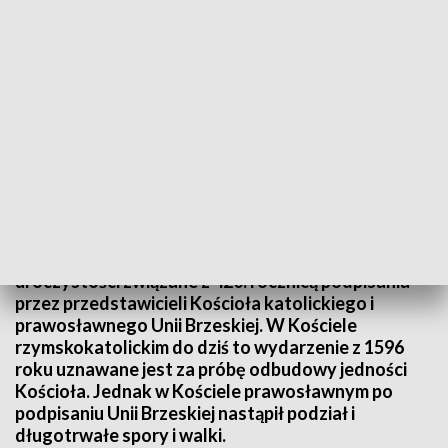
Uroczystości w cerkwi
W niedzielę w cerkwi pod wezwaniem świętego
Cyryla i Metodego w Białej Podlaskiej odbędą się
uroczystości związane z 420. rocznicą podpisania
przez przedstawicieli Kościoła katolickiego i
prawosławnego Unii Brzeskiej. W Kościele
rzymskokatolickim do dziś to wydarzenie z 1596
roku uznawane jest za próbę odbudowy jedności
Kościoła. Jednak w Kościele prawosławnym po
podpisaniu Unii Brzeskiej nastąpił podział i
długotrwałe spory i walki.