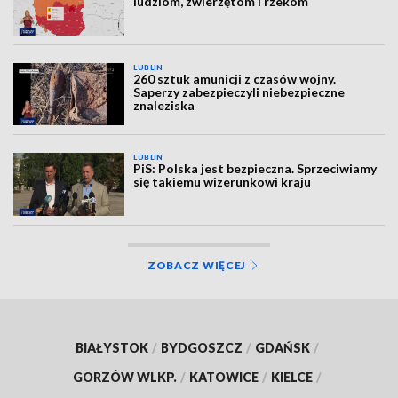
ludziom, zwierzętom i rzekom
LUBLIN
260 sztuk amunicji z czasów wojny.
Saperzy zabezpieczyli niebezpieczne
znaleziska
LUBLIN
PiS: Polska jest bezpieczna. Sprzeciwiamy
się takiemu wizerunkowi kraju
ZOBACZ WIĘCEJ
BIAŁYSTOK
/
BYDGOSZCZ
/
GDAŃSK
/
GORZÓW WLKP.
/
KATOWICE
/
KIELCE
/