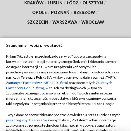
KRAKÓW
/
LUBLIN
/
ŁÓDŹ
/
OLSZTYN
/
OPOLE
/
POZNAŃ
/
RZESZÓW
/
SZCZECIN
/
WARSZAWA
/
WROCŁAW
Szanujemy Twoją prywatność
Dołącz do nas:
Kliknij "Akceptuję i przechodzę do serwisu", aby wyrazić zgody na
korzystanie z technologii automatycznego śledzenia i zbierania danych,
TVP
dostęp do informacji na Twoim urządzeniu końcowym i ich
Abonament TVP
przechowywanie oraz na przetwarzanie Twoich danych osobowych przez
Regulamin TVP
nas, czyli Telewizję Polską S.A. w likwidacji (zwaną dalej również „TVP”),
Emisja w TVP
Polityka prywatności
Zaufanych Partnerów z IAB* (1201 firm)
oraz pozostałych
Zaufanych
Partnerów TVP (93 firm)
, w celach marketingowych (w tym do
Centrum informacji TVP
Moje zgody
zautomatyzowanego dopasowania reklam do Twoich zainteresowań i
mierzenia ich skuteczności) i pozostałych, które wskazujemy poniżej, a
Naziemna Telewizja Cyfrowa
Pomoc
także zgody na udostępnianie przez nas identyfikatora PPID do Google.
Sklep TVP
Biuro reklamy
Twoje dane osobowe zbierane podczas odwiedzania przez Ciebie naszych
Rada Programowa
Kontakt
poszczególnych serwisów
zwanych dalej „Portalem”, w tym informacje
zapisywane za pomocą technologii takich jak: pliki cookie, sygnalizatory
System NOS
WWW lub innych podobnych technologii umożliwiających świadczenie