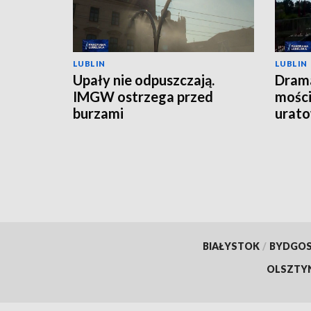
LUBLIN
LUBLIN
Upały nie odpuszczają.
Drama
IMGW ostrzega przed
mości
burzami
urato
BIAŁYSTOK
/
BYDGO
OLSZTY