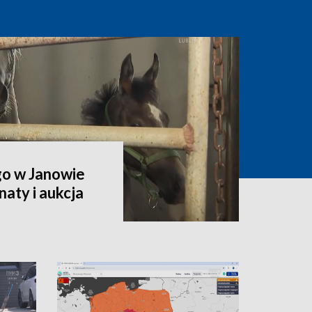
go w Janowie
aty i aukcja