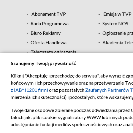
Abonament TVP
Emisja w TVP
Rada Programowa
System NOS
Biuro Reklamy
Ogłoszenie pr
Oferta Handlowa
Akademia Tele
Telegazeta ogłoszenia
Szanujemy Twoją prywatność
Regulamin TVP
Kliknij "Akceptuję i przechodzę do serwisu", aby wyrazić zg
końcowym i ich przechowywanie oraz na przetwarzanie Twoich
z IAB* (1201 firm)
oraz pozostałych
Zaufanych Partnerów T
mierzenia ich skuteczności) i pozostałych, które wskazujemy
Twoje dane osobowe zbierane podczas odwiedzania przez 
takich jak: pliki cookie, sygnalizatory WWW lub innych pod
udostępnianie funkcji mediów społecznościowych oraz anali