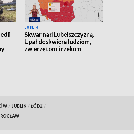
LUBLIN
edii
Skwar nad Lubelszczyzną.
Upał doskwiera ludziom,
ny
zwierzętom i rzekom
KÓW
/
LUBLIN
/
ŁÓDŹ
/
ROCŁAW