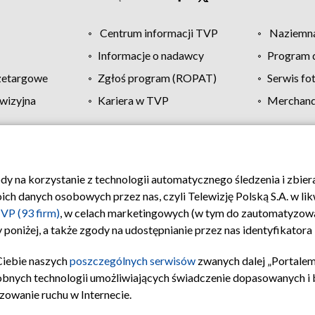
Centrum informacji TVP
Naziemna
Informacje o nadawcy
Program d
zetargowe
Zgłoś program (ROPAT)
Serwis fo
wizyjna
Kariera w TVP
Merchandi
Polityka prywatności
Moje zgody
Pomoc
Biuro re
ody na korzystanie z technologii automatycznego śledzenia i zbie
 danych osobowych przez nas, czyli Telewizję Polską S.A. w likw
VP (93 firm)
, w celach marketingowych (w tym do zautomatyzow
 poniżej, a także zgody na udostępnianie przez nas identyfikator
Ciebie naszych
poszczególnych serwisów
zwanych dalej „Portalem
obnych technologii umożliwiających świadczenie dopasowanych i be
zowanie ruchu w Internecie.