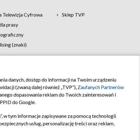
 Telewizja Cyfrowa
Sklep TVP
la prasy
tograficzny
sing (znaki)
klamy
Kontakt
rania danych, dostęp do informacji na Twoim urządzeniu
idacji (zwaną dalej również „TVP”),
Zaufanych Partnerów
anego dopasowania reklam do Twoich zainteresowań i
a PPID do Google.
”, w tym informacje zapisywane za pomocą technologii
zpiecznych usług, personalizację treści oraz reklam,