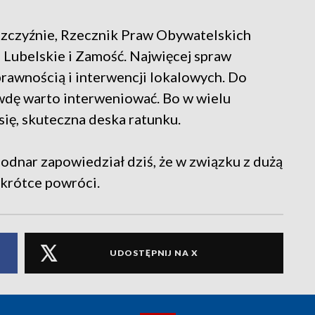
szczyźnie, Rzecznik Praw Obywatelskich
e Lubelskie i Zamość. Najwięcej spraw
awnością i interwencji lokalowych. Do
dę warto interweniować. Bo w wielu
 się, skuteczna deska ratunku.
dnar zapowiedział dziś, że w związku z dużą
wkrótce powróci.
UDOSTĘPNIJ NA X