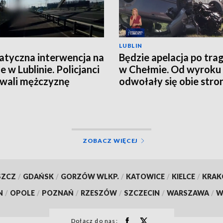
LUBLIN
tyczna interwencja na
Będzie apelacja po trag
e w Lublinie. Policjanci
w Chełmie. Od wyroku
wali mężczyznę
odwołały się obie stro
ZOBACZ WIĘCEJ
SZCZ
/
GDAŃSK
/
GORZÓW WLKP.
/
KATOWICE
/
KIELCE
/
KRA
N
/
OPOLE
/
POZNAŃ
/
RZESZÓW
/
SZCZECIN
/
WARSZAWA
/
W
Dołącz do nas: