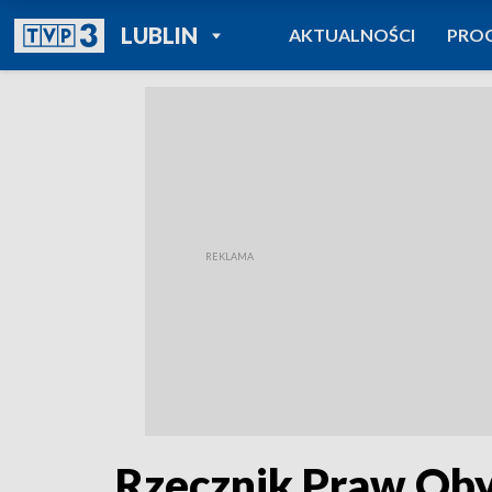
POWRÓT DO
LUBLIN
AKTUALNOŚCI
PRO
TVP REGIONY
Rzecznik Praw Ob