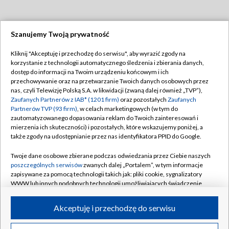
Szanujemy Twoją prywatność
Dołącz do nas:
Kliknij "Akceptuję i przechodzę do serwisu", aby wyrazić zgody na
korzystanie z technologii automatycznego śledzenia i zbierania danych,
TVP
dostęp do informacji na Twoim urządzeniu końcowym i ich
Abonament TVP
przechowywanie oraz na przetwarzanie Twoich danych osobowych przez
Regulamin TVP
nas, czyli Telewizję Polską S.A. w likwidacji (zwaną dalej również „TVP”),
Emisja w TVP
Polityka prywatności
Zaufanych Partnerów z IAB* (1201 firm)
oraz pozostałych
Zaufanych
Partnerów TVP (93 firm)
, w celach marketingowych (w tym do
Centrum informacji TVP
Moje zgody
zautomatyzowanego dopasowania reklam do Twoich zainteresowań i
mierzenia ich skuteczności) i pozostałych, które wskazujemy poniżej, a
Naziemna Telewizja Cyfrowa
Pomoc
także zgody na udostępnianie przez nas identyfikatora PPID do Google.
Sklep TVP
Biuro reklamy
Twoje dane osobowe zbierane podczas odwiedzania przez Ciebie naszych
Rada Programowa
Kontakt
poszczególnych serwisów
zwanych dalej „Portalem”, w tym informacje
zapisywane za pomocą technologii takich jak: pliki cookie, sygnalizatory
System NOS
WWW lub innych podobnych technologii umożliwiających świadczenie
dopasowanych i bezpiecznych usług, personalizację treści oraz reklam,
Informacje o nadawcy
Kanały
udostępnianie funkcji mediów społecznościowych oraz analizowanie
Akceptuję i przechodzę do serwisu
ruchu w Internecie.
Program dla prasy
©2026 Telewizja Polska S.A. w likwidacji
Biuro Reklamy