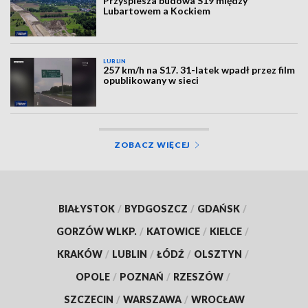
Przyspiesza budowa S19 między
Lubartowem a Kockiem
LUBLIN
257 km/h na S17. 31-latek wpadł przez film
opublikowany w sieci
ZOBACZ WIĘCEJ
BIAŁYSTOK
/
BYDGOSZCZ
/
GDAŃSK
/
GORZÓW WLKP.
/
KATOWICE
/
KIELCE
/
KRAKÓW
/
LUBLIN
/
ŁÓDŹ
/
OLSZTYN
/
OPOLE
/
POZNAŃ
/
RZESZÓW
/
SZCZECIN
/
WARSZAWA
/
WROCŁAW