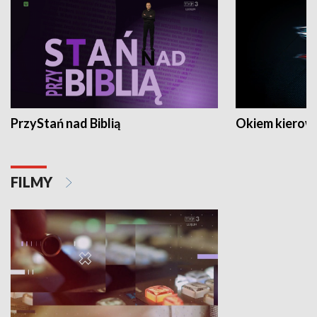
PrzyStań nad Biblią
Okiem kierow
FILMY