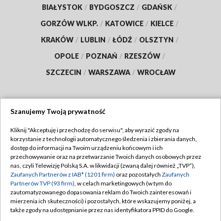
BIAŁYSTOK
/
BYDGOSZCZ
/
GDAŃSK
/
GORZÓW WLKP.
/
KATOWICE
/
KIELCE
/
KRAKÓW
/
LUBLIN
/
ŁÓDŹ
/
OLSZTYN
/
OPOLE
/
POZNAŃ
/
RZESZÓW
/
SZCZECIN
/
WARSZAWA
/
WROCŁAW
Szanujemy Twoją prywatność
Dołącz do nas:
Kliknij "Akceptuję i przechodzę do serwisu", aby wyrazić zgody na
korzystanie z technologii automatycznego śledzenia i zbierania danych,
TVP
dostęp do informacji na Twoim urządzeniu końcowym i ich
Abonament TVP
przechowywanie oraz na przetwarzanie Twoich danych osobowych przez
Regulamin TVP
nas, czyli Telewizję Polską S.A. w likwidacji (zwaną dalej również „TVP”),
Emisja w TVP
Polityka prywatności
Zaufanych Partnerów z IAB* (1201 firm)
oraz pozostałych
Zaufanych
Partnerów TVP (93 firm)
, w celach marketingowych (w tym do
Centrum informacji TVP
Moje zgody
zautomatyzowanego dopasowania reklam do Twoich zainteresowań i
mierzenia ich skuteczności) i pozostałych, które wskazujemy poniżej, a
Naziemna Telewizja Cyfrowa
Pomoc
także zgody na udostępnianie przez nas identyfikatora PPID do Google.
Sklep TVP