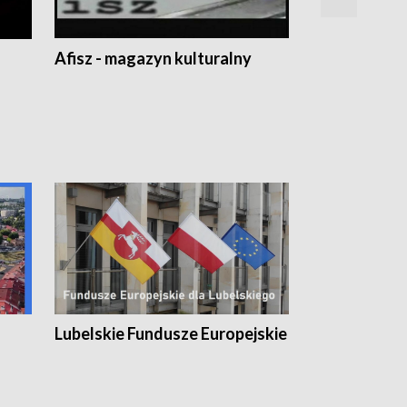
Afisz - magazyn kulturalny
Zobacz, co s
Lubelskie Fundusze Europejskie