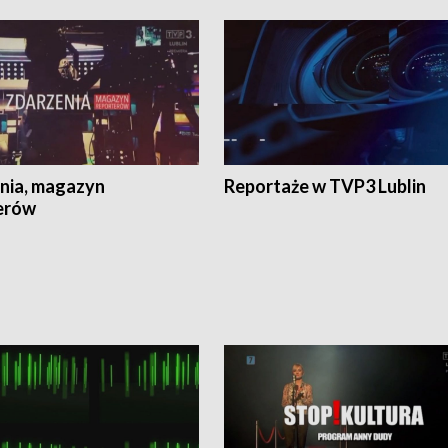
nia, magazyn
Reportaże w TVP3 Lublin
erów