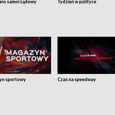
ans samorządowy
Tydzień w polityce
yn sportowy
Czas na speedway