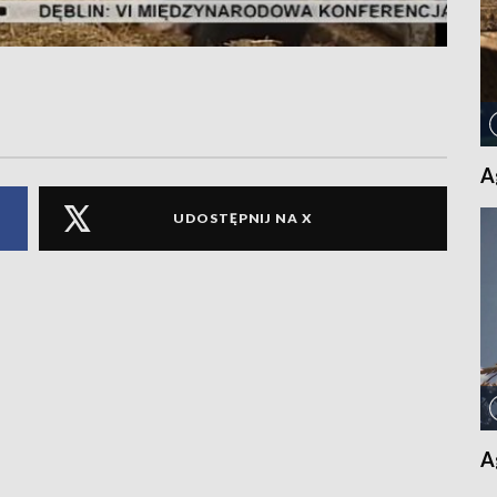
A
UDOSTĘPNIJ NA X
A