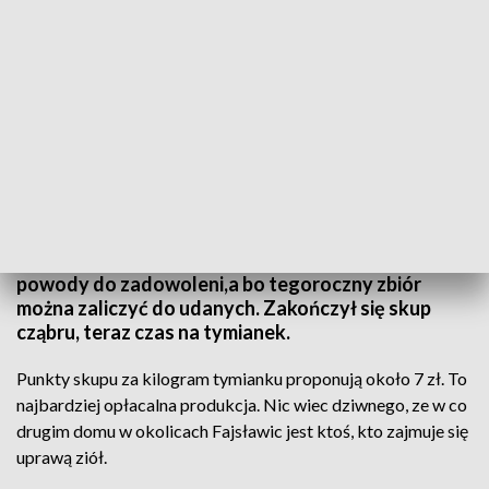
Ziołowe żniwa
Trwa gorący okres dla plantatorów ziół. Mają
powody do zadowoleni,a bo tegoroczny zbiór
można zaliczyć do udanych. Zakończył się skup
cząbru, teraz czas na tymianek.
Punkty skupu za kilogram tymianku proponują około 7 zł. To
najbardziej opłacalna produkcja. Nic wiec dziwnego, ze w co
drugim domu w okolicach Fajsławic jest ktoś, kto zajmuje się
uprawą ziół.