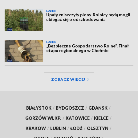
LUBLIN
Upały zniszczyły plony. Rolnicy będą mogli
ubiegać się o odszkodowania
LUBLIN
„Bezpieczne Gospodarstwo Rolne”. Finał
etapu regionalnego w Chełmie
ZOBACZ WIĘCEJ
BIAŁYSTOK
/
BYDGOSZCZ
/
GDAŃSK
/
GORZÓW WLKP.
/
KATOWICE
/
KIELCE
/
KRAKÓW
/
LUBLIN
/
ŁÓDŹ
/
OLSZTYN
/