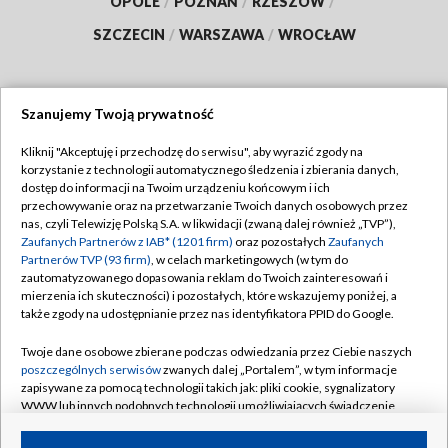
OPOLE
/
POZNAŃ
/
RZESZÓW
/
SZCZECIN
/
WARSZAWA
/
WROCŁAW
Szanujemy Twoją prywatność
Dołącz do nas:
Kliknij "Akceptuję i przechodzę do serwisu", aby wyrazić zgody na
korzystanie z technologii automatycznego śledzenia i zbierania danych,
TVP
dostęp do informacji na Twoim urządzeniu końcowym i ich
Abonament TVP
przechowywanie oraz na przetwarzanie Twoich danych osobowych przez
Regulamin TVP
nas, czyli Telewizję Polską S.A. w likwidacji (zwaną dalej również „TVP”),
Emisja w TVP
Polityka prywatności
Zaufanych Partnerów z IAB* (1201 firm)
oraz pozostałych
Zaufanych
Partnerów TVP (93 firm)
, w celach marketingowych (w tym do
Centrum informacji TVP
Moje zgody
zautomatyzowanego dopasowania reklam do Twoich zainteresowań i
mierzenia ich skuteczności) i pozostałych, które wskazujemy poniżej, a
Naziemna Telewizja Cyfrowa
Pomoc
także zgody na udostępnianie przez nas identyfikatora PPID do Google.
Sklep TVP
Biuro reklamy
Twoje dane osobowe zbierane podczas odwiedzania przez Ciebie naszych
Rada Programowa
Kontakt
poszczególnych serwisów
zwanych dalej „Portalem”, w tym informacje
zapisywane za pomocą technologii takich jak: pliki cookie, sygnalizatory
System NOS
WWW lub innych podobnych technologii umożliwiających świadczenie
dopasowanych i bezpiecznych usług, personalizację treści oraz reklam,
Informacje o nadawcy
Kanały
udostępnianie funkcji mediów społecznościowych oraz analizowanie