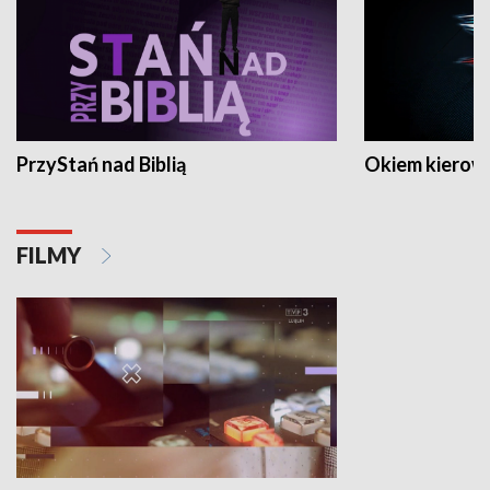
PrzyStań nad Biblią
Okiem kierow
FILMY