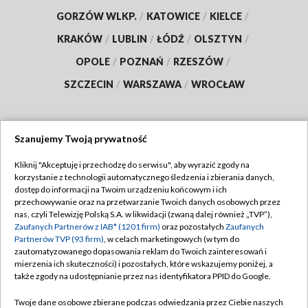
GORZÓW WLKP.
/
KATOWICE
/
KIELCE
/
KRAKÓW
/
LUBLIN
/
ŁÓDŹ
/
OLSZTYN
/
OPOLE
/
POZNAŃ
/
RZESZÓW
/
SZCZECIN
/
WARSZAWA
/
WROCŁAW
Szanujemy Twoją prywatność
Dołącz do nas:
Kliknij "Akceptuję i przechodzę do serwisu", aby wyrazić zgody na
korzystanie z technologii automatycznego śledzenia i zbierania danych,
TVP
dostęp do informacji na Twoim urządzeniu końcowym i ich
Abonament TVP
przechowywanie oraz na przetwarzanie Twoich danych osobowych przez
Regulamin TVP
nas, czyli Telewizję Polską S.A. w likwidacji (zwaną dalej również „TVP”),
Emisja w TVP
Polityka prywatności
Zaufanych Partnerów z IAB* (1201 firm)
oraz pozostałych
Zaufanych
Partnerów TVP (93 firm)
, w celach marketingowych (w tym do
Centrum informacji TVP
Moje zgody
zautomatyzowanego dopasowania reklam do Twoich zainteresowań i
mierzenia ich skuteczności) i pozostałych, które wskazujemy poniżej, a
Naziemna Telewizja Cyfrowa
Pomoc
także zgody na udostępnianie przez nas identyfikatora PPID do Google.
Sklep TVP
Biuro reklamy
Twoje dane osobowe zbierane podczas odwiedzania przez Ciebie naszych