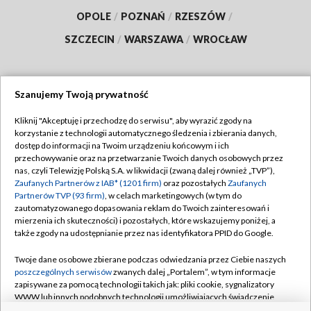
OPOLE
/
POZNAŃ
/
RZESZÓW
/
SZCZECIN
/
WARSZAWA
/
WROCŁAW
Szanujemy Twoją prywatność
Dołącz do nas:
Kliknij "Akceptuję i przechodzę do serwisu", aby wyrazić zgody na
korzystanie z technologii automatycznego śledzenia i zbierania danych,
TVP
dostęp do informacji na Twoim urządzeniu końcowym i ich
Abonament TVP
przechowywanie oraz na przetwarzanie Twoich danych osobowych przez
Regulamin TVP
nas, czyli Telewizję Polską S.A. w likwidacji (zwaną dalej również „TVP”),
Emisja w TVP
Polityka prywatności
Zaufanych Partnerów z IAB* (1201 firm)
oraz pozostałych
Zaufanych
Partnerów TVP (93 firm)
, w celach marketingowych (w tym do
Centrum informacji TVP
Moje zgody
zautomatyzowanego dopasowania reklam do Twoich zainteresowań i
mierzenia ich skuteczności) i pozostałych, które wskazujemy poniżej, a
Naziemna Telewizja Cyfrowa
Pomoc
także zgody na udostępnianie przez nas identyfikatora PPID do Google.
Sklep TVP
Biuro reklamy
Twoje dane osobowe zbierane podczas odwiedzania przez Ciebie naszych
Rada Programowa
Kontakt
poszczególnych serwisów
zwanych dalej „Portalem”, w tym informacje
zapisywane za pomocą technologii takich jak: pliki cookie, sygnalizatory
System NOS
WWW lub innych podobnych technologii umożliwiających świadczenie
dopasowanych i bezpiecznych usług, personalizację treści oraz reklam,