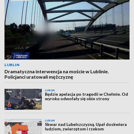
LUBLIN
Dramatyczna interwencja na moście w Lublinie.
Policjanci uratowali mężczyznę
LUBLIN
Będzie apelacja po tragedii w Chełmie. Od
wyroku odwołały się obie strony
LUBLIN
Skwar nad Lubelszczyzną. Upał doskwiera
ludziom, zwierzętom i rzekom