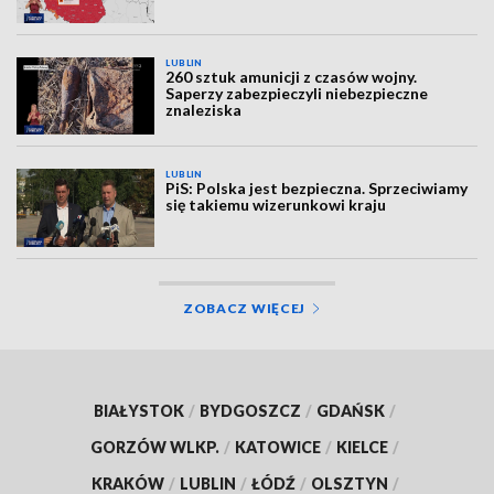
LUBLIN
260 sztuk amunicji z czasów wojny.
Saperzy zabezpieczyli niebezpieczne
znaleziska
LUBLIN
PiS: Polska jest bezpieczna. Sprzeciwiamy
się takiemu wizerunkowi kraju
ZOBACZ WIĘCEJ
BIAŁYSTOK
/
BYDGOSZCZ
/
GDAŃSK
/
GORZÓW WLKP.
/
KATOWICE
/
KIELCE
/
KRAKÓW
/
LUBLIN
/
ŁÓDŹ
/
OLSZTYN
/