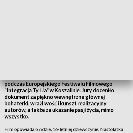
Nagroda dla Anny Dudy-Gocel
Film "Wyślę wam kartkę" Anny Dudy-Gocel zdobył I
nagrodę w kategorii filmów dokumentalnych
podczas Europejskiego Festiwalu Filmowego
"Integracja Ty i Ja" w Koszalinie. Jury doceniło
dokument za piękno wewnętrzne głównej
bohaterki, wrażliwość i kunszt realizacyjny
autorów, a także za ukazanie pasji życia, mimo
wszystko.
Film opowiada o Adzie, 16-letniej dziewczynie. Nastolatka