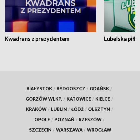
Kwadrans z prezydentem
Lubelska piłk
BIAŁYSTOK
/
BYDGOSZCZ
/
GDAŃSK
/
GORZÓW WLKP.
/
KATOWICE
/
KIELCE
/
KRAKÓW
/
LUBLIN
/
ŁÓDŹ
/
OLSZTYN
/
OPOLE
/
POZNAŃ
/
RZESZÓW
/
SZCZECIN
/
WARSZAWA
/
WROCŁAW