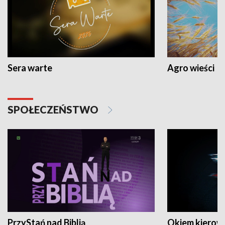
Sera warte
Agro wieści
SPOŁECZEŃSTWO
PrzyStań nad Biblią
Okiem kierow