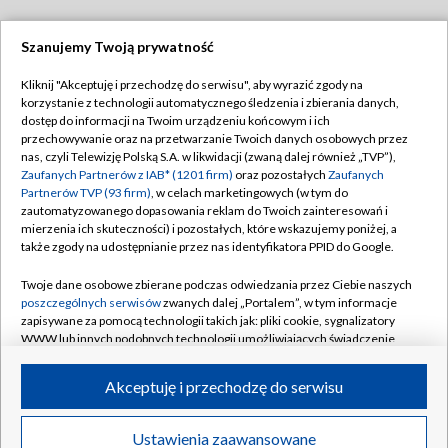
Szanujemy Twoją prywatność
Dołącz do nas:
Kliknij "Akceptuję i przechodzę do serwisu", aby wyrazić zgody na
korzystanie z technologii automatycznego śledzenia i zbierania danych,
TVP
dostęp do informacji na Twoim urządzeniu końcowym i ich
Abonament TVP
przechowywanie oraz na przetwarzanie Twoich danych osobowych przez
Regulamin TVP
nas, czyli Telewizję Polską S.A. w likwidacji (zwaną dalej również „TVP”),
Emisja w TVP
Polityka prywatności
Zaufanych Partnerów z IAB* (1201 firm)
oraz pozostałych
Zaufanych
Partnerów TVP (93 firm)
, w celach marketingowych (w tym do
Centrum informacji TVP
Moje zgody
zautomatyzowanego dopasowania reklam do Twoich zainteresowań i
mierzenia ich skuteczności) i pozostałych, które wskazujemy poniżej, a
Naziemna Telewizja Cyfrowa
Pomoc
także zgody na udostępnianie przez nas identyfikatora PPID do Google.
Sklep TVP
Biuro reklamy
Twoje dane osobowe zbierane podczas odwiedzania przez Ciebie naszych
Rada Programowa
Kontakt
poszczególnych serwisów
zwanych dalej „Portalem”, w tym informacje
zapisywane za pomocą technologii takich jak: pliki cookie, sygnalizatory
System NOS
WWW lub innych podobnych technologii umożliwiających świadczenie
dopasowanych i bezpiecznych usług, personalizację treści oraz reklam,
Informacje o nadawcy
Kanały
udostępnianie funkcji mediów społecznościowych oraz analizowanie
Akceptuję i przechodzę do serwisu
ruchu w Internecie.
Program dla prasy
©2026 Telewizja Polska S.A. w likwidacji
Biuro Reklamy
Twoje dane osobowe zbierane podczas odwiedzania przez Ciebie
Ustawienia zaawansowane