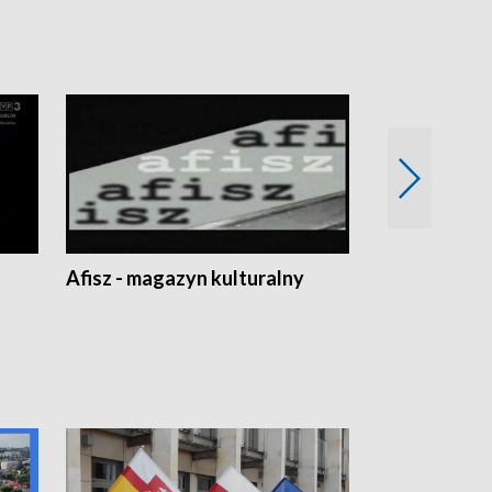
Afisz - magazyn kulturalny
Zobacz, co s