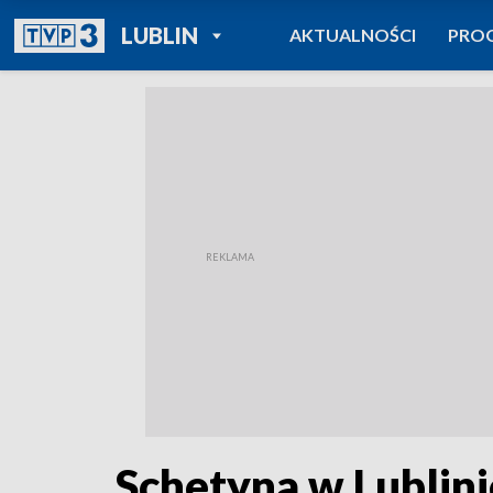
POWRÓT DO
LUBLIN
AKTUALNOŚCI
PRO
TVP REGIONY
Schetyna w Lublini