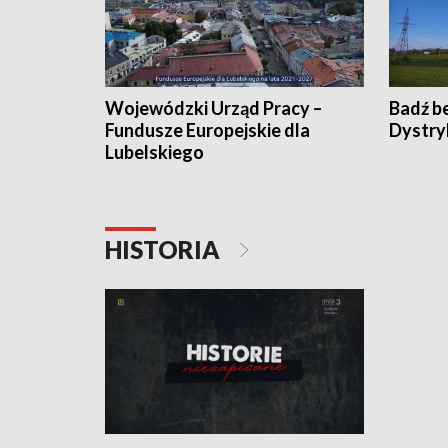
Wojewódzki Urząd Pracy –
Badź b
Fundusze Europejskie dla
Dystry
Lubelskiego
HISTORIA