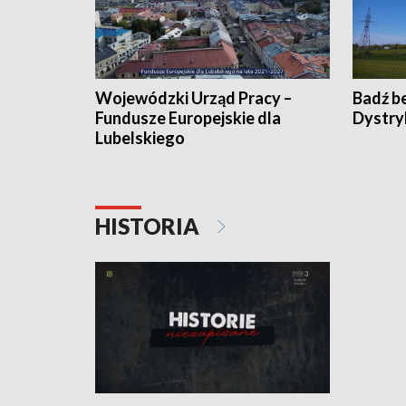
Wojewódzki Urząd Pracy –
Badź b
Fundusze Europejskie dla
Dystry
Lubelskiego
HISTORIA