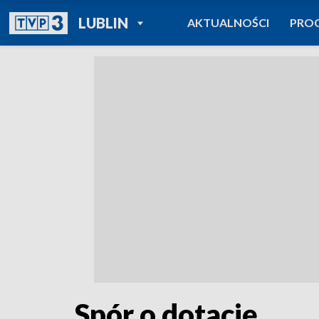
POWRÓT DO
LUBLIN
AKTUALNOŚCI
PRO
TVP REGIONY
Spór o dotację