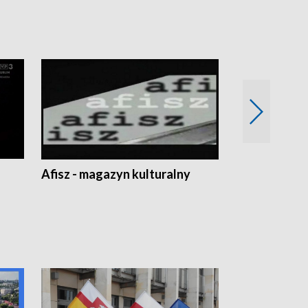
Afisz - magazyn kulturalny
Zobacz, co s