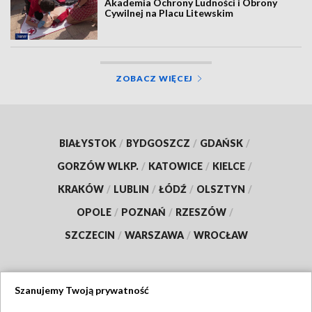
Akademia Ochrony Ludności i Obrony
Cywilnej na Placu Litewskim
ZOBACZ WIĘCEJ
BIAŁYSTOK
/
BYDGOSZCZ
/
GDAŃSK
/
GORZÓW WLKP.
/
KATOWICE
/
KIELCE
/
KRAKÓW
/
LUBLIN
/
ŁÓDŹ
/
OLSZTYN
/
OPOLE
/
POZNAŃ
/
RZESZÓW
/
SZCZECIN
/
WARSZAWA
/
WROCŁAW
Szanujemy Twoją prywatność
Dołącz do nas: