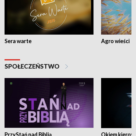
Sera warte
Agro wieści
SPOŁECZEŃSTWO
PrzyStań nad Biblią
Okiem kierow