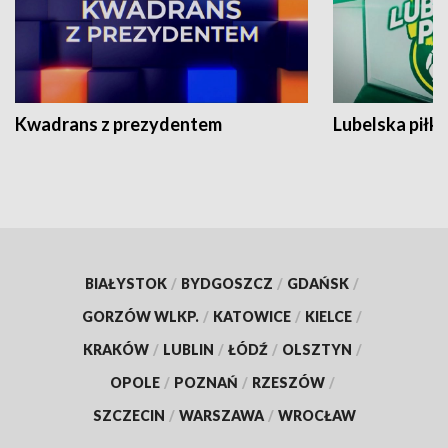
Kwadrans z prezydentem
Lubelska piłk
BIAŁYSTOK
/
BYDGOSZCZ
/
GDAŃSK
/
GORZÓW WLKP.
/
KATOWICE
/
KIELCE
/
KRAKÓW
/
LUBLIN
/
ŁÓDŹ
/
OLSZTYN
/
OPOLE
/
POZNAŃ
/
RZESZÓW
/
SZCZECIN
/
WARSZAWA
/
WROCŁAW