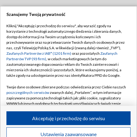
Szanujemy Twoją prywatność
Dołącz do nas:
Kliknij "Akceptuję i przechodzę do serwisu", aby wyrazić zgody na
korzystanie z technologii automatycznego śledzenia i zbierania danych,
TVP
dostęp do informacji na Twoim urządzeniu końcowym i ich
Abonament TVP
przechowywanie oraz na przetwarzanie Twoich danych osobowych przez
Regulamin TVP
nas, czyli Telewizję Polską S.A. w likwidacji (zwaną dalej również „TVP”),
Emisja w TVP
Polityka prywatności
Zaufanych Partnerów z IAB* (1201 firm)
oraz pozostałych
Zaufanych
Partnerów TVP (93 firm)
, w celach marketingowych (w tym do
Centrum informacji TVP
Moje zgody
zautomatyzowanego dopasowania reklam do Twoich zainteresowań i
mierzenia ich skuteczności) i pozostałych, które wskazujemy poniżej, a
Naziemna Telewizja Cyfrowa
Pomoc
także zgody na udostępnianie przez nas identyfikatora PPID do Google.
Sklep TVP
Biuro reklamy
Twoje dane osobowe zbierane podczas odwiedzania przez Ciebie naszych
Rada Programowa
Kontakt
poszczególnych serwisów
zwanych dalej „Portalem”, w tym informacje
zapisywane za pomocą technologii takich jak: pliki cookie, sygnalizatory
System NOS
WWW lub innych podobnych technologii umożliwiających świadczenie
dopasowanych i bezpiecznych usług, personalizację treści oraz reklam,
Informacje o nadawcy
Kanały
udostępnianie funkcji mediów społecznościowych oraz analizowanie
Akceptuję i przechodzę do serwisu
ruchu w Internecie.
Program dla prasy
©2026 Telewizja Polska S.A. w likwidacji
Biuro Reklamy
Twoje dane osobowe zbierane podczas odwiedzania przez Ciebie
Ustawienia zaawansowane