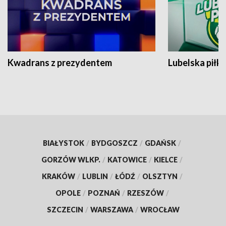
Kwadrans z prezydentem
Lubelska piłk
BIAŁYSTOK
/
BYDGOSZCZ
/
GDAŃSK
/
GORZÓW WLKP.
/
KATOWICE
/
KIELCE
/
KRAKÓW
/
LUBLIN
/
ŁÓDŹ
/
OLSZTYN
/
OPOLE
/
POZNAŃ
/
RZESZÓW
/
SZCZECIN
/
WARSZAWA
/
WROCŁAW