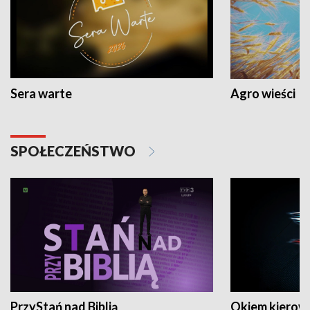
Sera warte
Agro wieści
SPOŁECZEŃSTWO
PrzyStań nad Biblią
Okiem kierow