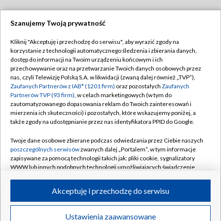
Szanujemy Twoją prywatność
Dołącz do nas:
Kliknij "Akceptuję i przechodzę do serwisu", aby wyrazić zgody na
korzystanie z technologii automatycznego śledzenia i zbierania danych,
TVP
dostęp do informacji na Twoim urządzeniu końcowym i ich
Abonament TVP
przechowywanie oraz na przetwarzanie Twoich danych osobowych przez
Regulamin TVP
nas, czyli Telewizję Polską S.A. w likwidacji (zwaną dalej również „TVP”),
Emisja w TVP
Polityka prywatności
Zaufanych Partnerów z IAB* (1201 firm)
oraz pozostałych
Zaufanych
Partnerów TVP (93 firm)
, w celach marketingowych (w tym do
Centrum informacji TVP
Moje zgody
zautomatyzowanego dopasowania reklam do Twoich zainteresowań i
mierzenia ich skuteczności) i pozostałych, które wskazujemy poniżej, a
Naziemna Telewizja Cyfrowa
Pomoc
także zgody na udostępnianie przez nas identyfikatora PPID do Google.
Sklep TVP
Biuro reklamy
Twoje dane osobowe zbierane podczas odwiedzania przez Ciebie naszych
Rada Programowa
Kontakt
poszczególnych serwisów
zwanych dalej „Portalem”, w tym informacje
zapisywane za pomocą technologii takich jak: pliki cookie, sygnalizatory
System NOS
WWW lub innych podobnych technologii umożliwiających świadczenie
dopasowanych i bezpiecznych usług, personalizację treści oraz reklam,
Informacje o nadawcy
Kanały
udostępnianie funkcji mediów społecznościowych oraz analizowanie
Akceptuję i przechodzę do serwisu
ruchu w Internecie.
Program dla prasy
©2026 Telewizja Polska S.A. w likwidacji
Biuro Reklamy
Twoje dane osobowe zbierane podczas odwiedzania przez Ciebie
Ustawienia zaawansowane