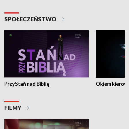
SPOŁECZEŃSTWO
PrzyStań nad Biblią
Okiem kierow
FILMY