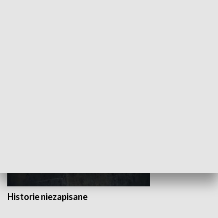
Wojewódzki Urząd Pracy –
Badź bezpiecz
Fundusze Europejskie dla
Lubelskiego
HISTORIA
Historie niezapisane