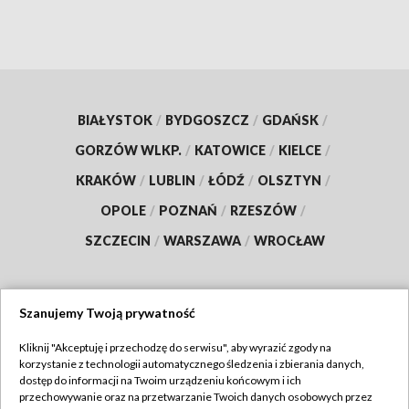
BIAŁYSTOK
/
BYDGOSZCZ
/
GDAŃSK
/
GORZÓW WLKP.
/
KATOWICE
/
KIELCE
/
KRAKÓW
/
LUBLIN
/
ŁÓDŹ
/
OLSZTYN
/
OPOLE
/
POZNAŃ
/
RZESZÓW
/
SZCZECIN
/
WARSZAWA
/
WROCŁAW
Szanujemy Twoją prywatność
Dołącz do nas:
Kliknij "Akceptuję i przechodzę do serwisu", aby wyrazić zgody na
korzystanie z technologii automatycznego śledzenia i zbierania danych,
TVP
dostęp do informacji na Twoim urządzeniu końcowym i ich
Abonament TVP
przechowywanie oraz na przetwarzanie Twoich danych osobowych przez
Regulamin TVP