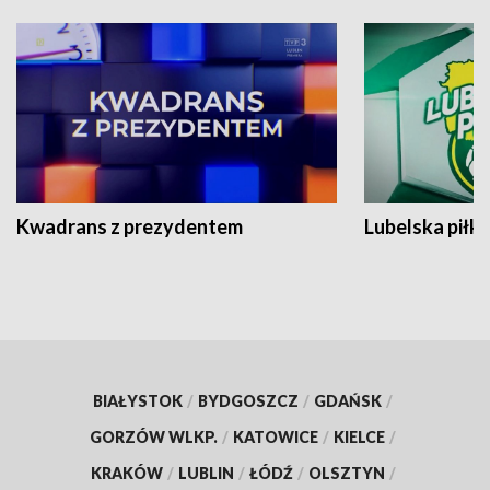
Kwadrans z prezydentem
Lubelska piłk
BIAŁYSTOK
/
BYDGOSZCZ
/
GDAŃSK
/
GORZÓW WLKP.
/
KATOWICE
/
KIELCE
/
KRAKÓW
/
LUBLIN
/
ŁÓDŹ
/
OLSZTYN
/