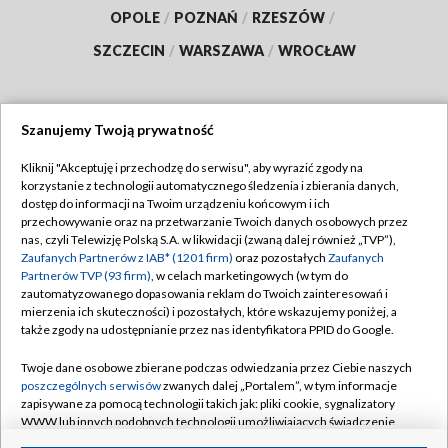
OPOLE
/
POZNAŃ
/
RZESZÓW
/
SZCZECIN
/
WARSZAWA
/
WROCŁAW
Szanujemy Twoją prywatność
Dołącz do nas:
Kliknij "Akceptuję i przechodzę do serwisu", aby wyrazić zgody na
korzystanie z technologii automatycznego śledzenia i zbierania danych,
TVP
dostęp do informacji na Twoim urządzeniu końcowym i ich
Abonament TVP
przechowywanie oraz na przetwarzanie Twoich danych osobowych przez
Regulamin TVP
nas, czyli Telewizję Polską S.A. w likwidacji (zwaną dalej również „TVP”),
Emisja w TVP
Polityka prywatności
Zaufanych Partnerów z IAB* (1201 firm)
oraz pozostałych
Zaufanych
Partnerów TVP (93 firm)
, w celach marketingowych (w tym do
Centrum informacji TVP
Moje zgody
zautomatyzowanego dopasowania reklam do Twoich zainteresowań i
mierzenia ich skuteczności) i pozostałych, które wskazujemy poniżej, a
Naziemna Telewizja Cyfrowa
Pomoc
także zgody na udostępnianie przez nas identyfikatora PPID do Google.
Sklep TVP
Biuro reklamy
Twoje dane osobowe zbierane podczas odwiedzania przez Ciebie naszych
Rada Programowa
Kontakt
poszczególnych serwisów
zwanych dalej „Portalem”, w tym informacje
zapisywane za pomocą technologii takich jak: pliki cookie, sygnalizatory
System NOS
WWW lub innych podobnych technologii umożliwiających świadczenie
dopasowanych i bezpiecznych usług, personalizację treści oraz reklam,
Informacje o nadawcy