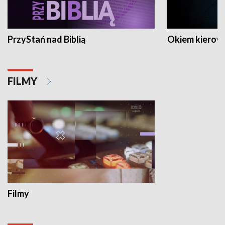
PrzyStań nad Biblią
Okiem kierow
FILMY
Filmy