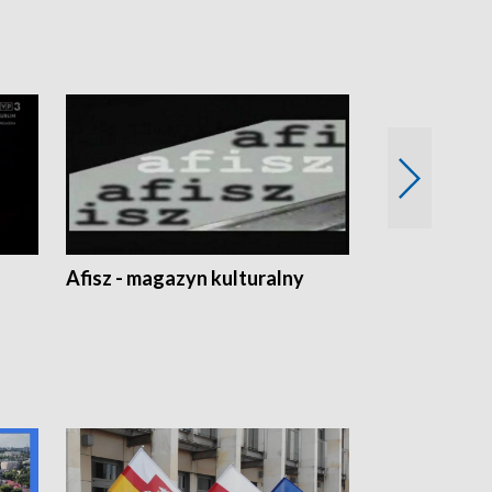
Afisz - magazyn kulturalny
Zobacz, co s