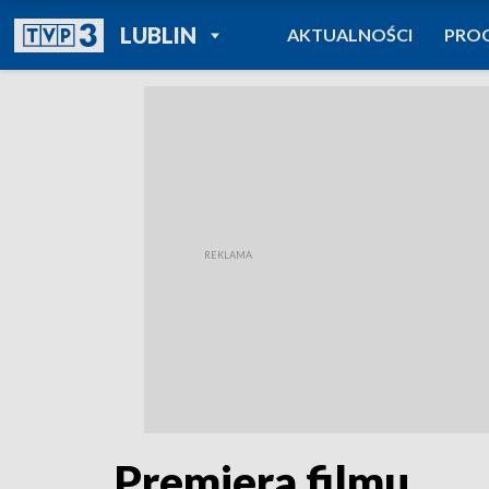
POWRÓT DO
LUBLIN
AKTUALNOŚCI
PRO
TVP REGIONY
Premiera filmu