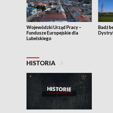
Wojewódzki Urząd Pracy –
Badź b
Fundusze Europejskie dla
Dystry
Lubelskiego
HISTORIA