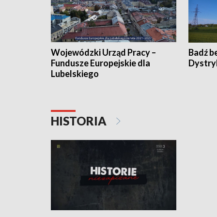
Wojewódzki Urząd Pracy –
Badź b
Fundusze Europejskie dla
Dystry
Lubelskiego
HISTORIA