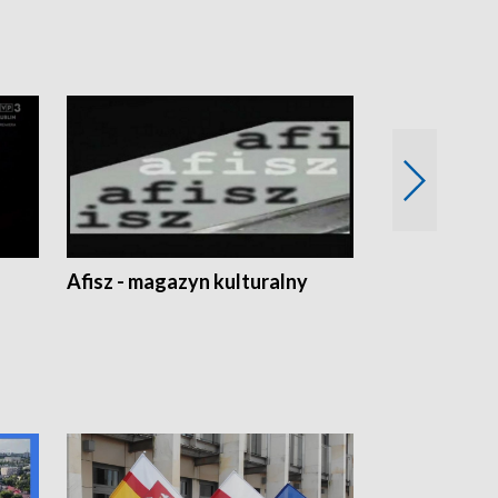
Afisz - magazyn kulturalny
Zobacz, co s