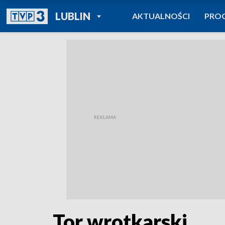
POWRÓT DO
LUBLIN
AKTUALNOŚCI
PRO
TVP REGIONY
Tor wrotkarski