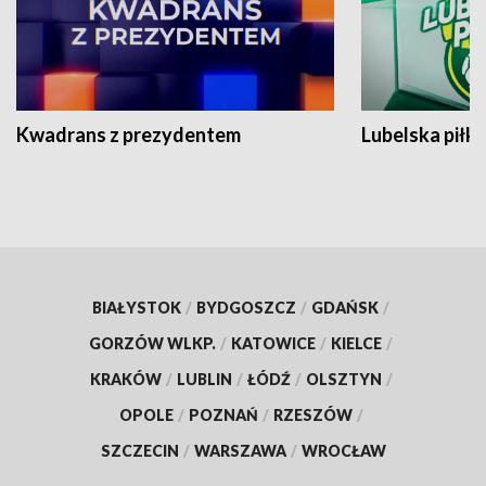
Kwadrans z prezydentem
Lubelska piłk
BIAŁYSTOK
/
BYDGOSZCZ
/
GDAŃSK
/
GORZÓW WLKP.
/
KATOWICE
/
KIELCE
/
KRAKÓW
/
LUBLIN
/
ŁÓDŹ
/
OLSZTYN
/
OPOLE
/
POZNAŃ
/
RZESZÓW
/
SZCZECIN
/
WARSZAWA
/
WROCŁAW