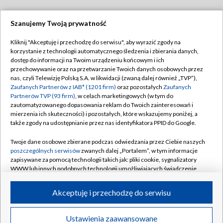
Szanujemy Twoją prywatność
Dołącz do nas:
Kliknij "Akceptuję i przechodzę do serwisu", aby wyrazić zgody na
korzystanie z technologii automatycznego śledzenia i zbierania danych,
TVP
dostęp do informacji na Twoim urządzeniu końcowym i ich
Abonament TVP
przechowywanie oraz na przetwarzanie Twoich danych osobowych przez
Regulamin TVP
nas, czyli Telewizję Polską S.A. w likwidacji (zwaną dalej również „TVP”),
Emisja w TVP
Polityka prywatności
Zaufanych Partnerów z IAB* (1201 firm)
oraz pozostałych
Zaufanych
Partnerów TVP (93 firm)
, w celach marketingowych (w tym do
Centrum informacji TVP
Moje zgody
zautomatyzowanego dopasowania reklam do Twoich zainteresowań i
mierzenia ich skuteczności) i pozostałych, które wskazujemy poniżej, a
Naziemna Telewizja Cyfrowa
Pomoc
także zgody na udostępnianie przez nas identyfikatora PPID do Google.
Sklep TVP
Biuro reklamy
Twoje dane osobowe zbierane podczas odwiedzania przez Ciebie naszych
Rada Programowa
Kontakt
poszczególnych serwisów
zwanych dalej „Portalem”, w tym informacje
zapisywane za pomocą technologii takich jak: pliki cookie, sygnalizatory
System NOS
WWW lub innych podobnych technologii umożliwiających świadczenie
dopasowanych i bezpiecznych usług, personalizację treści oraz reklam,
Informacje o nadawcy
Kanały
udostępnianie funkcji mediów społecznościowych oraz analizowanie
Akceptuję i przechodzę do serwisu
ruchu w Internecie.
Program dla prasy
©2026 Telewizja Polska S.A. w likwidacji
Biuro Reklamy
Twoje dane osobowe zbierane podczas odwiedzania przez Ciebie
Ustawienia zaawansowane