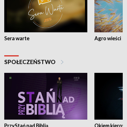
Sera warte
Agro wieści
SPOŁECZEŃSTWO
PrzyStań nad Biblią
Okiem kierow