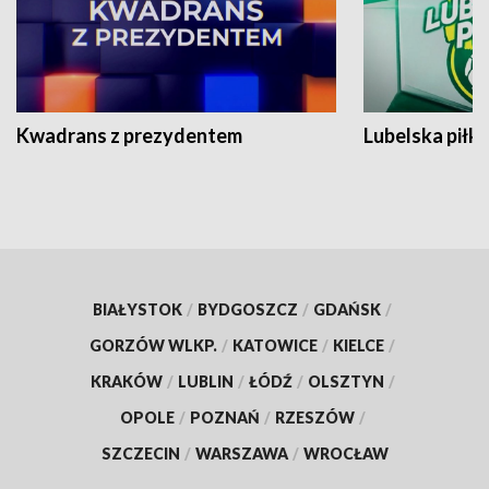
Kwadrans z prezydentem
Lubelska piłk
BIAŁYSTOK
/
BYDGOSZCZ
/
GDAŃSK
/
GORZÓW WLKP.
/
KATOWICE
/
KIELCE
/
KRAKÓW
/
LUBLIN
/
ŁÓDŹ
/
OLSZTYN
/
OPOLE
/
POZNAŃ
/
RZESZÓW
/
SZCZECIN
/
WARSZAWA
/
WROCŁAW