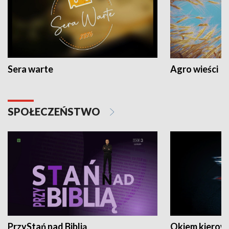
Sera warte
Agro wieści
SPOŁECZEŃSTWO
PrzyStań nad Biblią
Okiem kierow