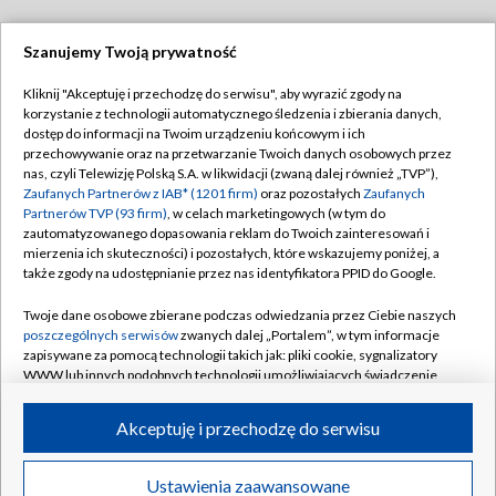
Szanujemy Twoją prywatność
Dołącz do nas:
Kliknij "Akceptuję i przechodzę do serwisu", aby wyrazić zgody na
korzystanie z technologii automatycznego śledzenia i zbierania danych,
TVP
dostęp do informacji na Twoim urządzeniu końcowym i ich
Abonament TVP
przechowywanie oraz na przetwarzanie Twoich danych osobowych przez
Regulamin TVP
nas, czyli Telewizję Polską S.A. w likwidacji (zwaną dalej również „TVP”),
Emisja w TVP
Polityka prywatności
Zaufanych Partnerów z IAB* (1201 firm)
oraz pozostałych
Zaufanych
Partnerów TVP (93 firm)
, w celach marketingowych (w tym do
Centrum informacji TVP
Moje zgody
zautomatyzowanego dopasowania reklam do Twoich zainteresowań i
mierzenia ich skuteczności) i pozostałych, które wskazujemy poniżej, a
Naziemna Telewizja Cyfrowa
Pomoc
także zgody na udostępnianie przez nas identyfikatora PPID do Google.
Sklep TVP
Biuro reklamy
Twoje dane osobowe zbierane podczas odwiedzania przez Ciebie naszych
Rada Programowa
Kontakt
poszczególnych serwisów
zwanych dalej „Portalem”, w tym informacje
zapisywane za pomocą technologii takich jak: pliki cookie, sygnalizatory
System NOS
WWW lub innych podobnych technologii umożliwiających świadczenie
dopasowanych i bezpiecznych usług, personalizację treści oraz reklam,
Informacje o nadawcy
Kanały
udostępnianie funkcji mediów społecznościowych oraz analizowanie
Akceptuję i przechodzę do serwisu
ruchu w Internecie.
Program dla prasy
©2026 Telewizja Polska S.A. w likwidacji
Biuro Reklamy
Twoje dane osobowe zbierane podczas odwiedzania przez Ciebie
Ustawienia zaawansowane