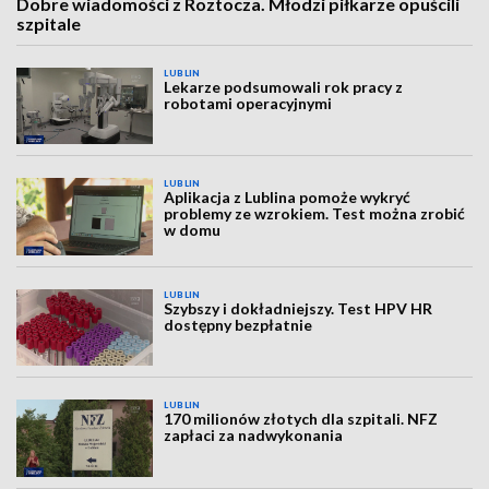
Dobre wiadomości z Roztocza. Młodzi piłkarze opuścili
szpitale
LUBLIN
Lekarze podsumowali rok pracy z
robotami operacyjnymi
LUBLIN
Aplikacja z Lublina pomoże wykryć
problemy ze wzrokiem. Test można zrobić
w domu
LUBLIN
Szybszy i dokładniejszy. Test HPV HR
dostępny bezpłatnie
LUBLIN
170 milionów złotych dla szpitali. NFZ
zapłaci za nadwykonania