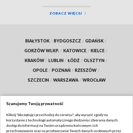
ZOBACZ WIĘCEJ
BIAŁYSTOK
/
BYDGOSZCZ
/
GDAŃSK
/
GORZÓW WLKP.
/
KATOWICE
/
KIELCE
/
KRAKÓW
/
LUBLIN
/
ŁÓDŹ
/
OLSZTYN
/
OPOLE
/
POZNAŃ
/
RZESZÓW
/
SZCZECIN
/
WARSZAWA
/
WROCŁAW
Szanujemy Twoją prywatność
Dołącz do nas:
Kliknij "Akceptuję i przechodzę do serwisu", aby wyrazić zgody na
korzystanie z technologii automatycznego śledzenia i zbierania danych,
TVP
dostęp do informacji na Twoim urządzeniu końcowym i ich
Abonament TVP
przechowywanie oraz na przetwarzanie Twoich danych osobowych przez
Regulamin TVP