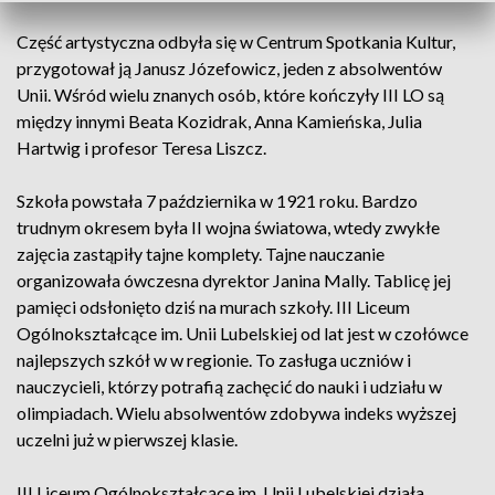
Część artystyczna odbyła się w Centrum Spotkania Kultur,
przygotował ją Janusz Józefowicz, jeden z absolwentów
Unii. Wśród wielu znanych osób, które kończyły III LO są
między innymi Beata Kozidrak, Anna Kamieńska, Julia
Hartwig i profesor Teresa Liszcz.
Szkoła powstała 7 października w 1921 roku. Bardzo
trudnym okresem była II wojna światowa, wtedy zwykłe
zajęcia zastąpiły tajne komplety. Tajne nauczanie
organizowała ówczesna dyrektor Janina Mally. Tablicę jej
pamięci odsłonięto dziś na murach szkoły. III Liceum
Ogólnokształcące im. Unii Lubelskiej od lat jest w czołówce
najlepszych szkół w w regionie. To zasługa uczniów i
nauczycieli, którzy potrafią zachęcić do nauki i udziału w
olimpiadach. Wielu absolwentów zdobywa indeks wyższej
uczelni już w pierwszej klasie.
III Liceum Ogólnokształcące im. Unii Lubelskiej działa